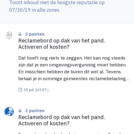
Toont inhoud met de hoogste reputatie op
07/30/19 in alle zones
Reclamebord op dak van het pand. Activeren of kosten?
2
punten
Reclamebord op dak van het pand.
Activeren of kosten?
Dat hoeft nog niets te zeggen. Het kan nog steeds
zijn dat je een omgevingsvergunning moet hebben.
En misschien hebben de buren dit wel al. Tevens
betaal je in sommige gemeentes reclamebelasting
of precariobelasting voor reclame op het pand.
30 juli 2019
7 j
https://ondernemersplein.kvk.nl/omgevingsvergunni
ng-reclame-maken-op-uw-pand/
Reclamebord op dak van het pand. Activeren of kosten?
2
punten
Reclamebord op dak van het pand.
Activeren of kosten?