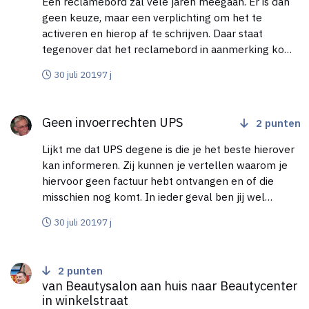
Een reclamebord zal vele jaren meegaan. Er is dan
geen keuze, maar een verplichting om het te
activeren en hierop af te schrijven. Daar staat
tegenover dat het reclamebord in aanmerking komt
voor de KIA. Al een vergunning van de Gemeente
30 juli 2019
7 j
gekregen ? Niet elke Gemeente staat toe dat
reclameborden op het dak wordt geplaatst.
Geen invoerrechten UPS
Plaatsing op de gevel of op de grond geeft meestal
Geen invoerrechten UPS
2
punten
geen probleem, al is ook dát vergunningsplichtig.
Lijkt me dat UPS degene is die je het beste hierover
kan informeren. Zij kunnen je vertellen waarom je
hiervoor geen factuur hebt ontvangen en of die
misschien nog komt. In ieder geval ben jij wel
verplicht invoerrechten (voor zover de goederen
30 juli 2019
7 j
niet vrijgesteld zijn van invoerrechten) en BTW af te
dragen. Je zult dus zelf aangifte moeten doen bij de
van Beautysalon aan huis naar Beautycenter in winkelstraat
douane als UPS dat niet voor je gedaan heeft. Dat is
2
punten
beter dan bij een controle te moeten uitleggen
van Beautysalon aan huis naar Beautycenter
waarom dat niet gebeurd is..
in winkelstraat