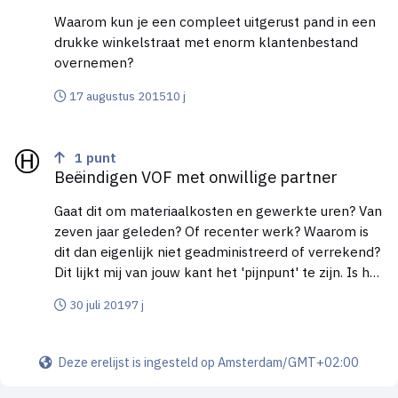
Waarom kun je een compleet uitgerust pand in een
drukke winkelstraat met enorm klantenbestand
overnemen?
17 augustus 2015
10 j
Beëindigen VOF met onwillige partner
1
punt
Beëindigen VOF met onwillige partner
Gaat dit om materiaalkosten en gewerkte uren? Van
zeven jaar geleden? Of recenter werk? Waarom is
dit dan eigenlijk niet geadministreerd of verrekend?
Dit lijkt mij van jouw kant het 'pijnpunt' te zijn. Is het
verkopen van de gehele vof mét huurlocatie
30 juli 2019
7 j
misschien ook nog een optie voor jullie beiden?
Jullie zouden dan zelfs mee kunnen bieden, alleen is
het perspectief dan wat anders! Hoogste bod telt! 😎
Deze erelijst is ingesteld op Amsterdam/GMT+02:00
Groet, Highio