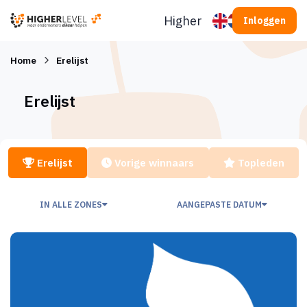
Ga naar inhoud
Higherlevel
Inloggen
Home
Erelijst
Erelijst
Erelijst
Vorige winnaars
Topleden
IN ALLE ZONES
AANGEPASTE DATUM