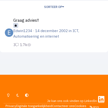
SORTEER OP
Graag advies!!
Graag advies!!
Edwin1234
·
14 december 2002
in
ICT,
Automatisering en internet
Lichte Modus
Donkere Modus
Systeemvoorkeur
Je kan ons ook vinden op LinkedIn:
Privacy
Digitale toegankelijkheid
Contacteer ons
Cookies
RSS