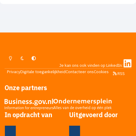
Lichte Modus
Donkere Modus
Systeemvoorkeur
Je kan ons ook vinden op LinkedIn:
Privacy
Digitale toegankelijkheid
Contacteer ons
Cookies
RSS
Onze partners
In opdracht van
Uitgevoerd door