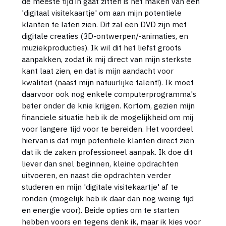
de meeste tijd in gaat zitten is het maken van een
'digitaal visitekaartje' om aan mijn potentiele
klanten te laten zien. Dit zal een DVD zijn met
digitale creaties (3D-ontwerpen/-animaties, en
muziekproducties). Ik wil dit het liefst groots
aanpakken, zodat ik mij direct van mijn sterkste
kant laat zien, en dat is mijn aandacht voor
kwaliteit (naast mijn natuurlijke talent!). Ik moet
daarvoor ook nog enkele computerprogramma's
beter onder de knie krijgen. Kortom, gezien mijn
financiele situatie heb ik de mogelijkheid om mij
voor langere tijd voor te bereiden. Het voordeel
hiervan is dat mijn potentiele klanten direct zien
dat ik de zaken professioneel aanpak. Ik doe dit
liever dan snel beginnen, kleine opdrachten
uitvoeren, en naast die opdrachten verder
studeren en mijn 'digitale visitekaartje' af te
ronden (mogelijk heb ik daar dan nog weinig tijd
en energie voor). Beide opties om te starten
hebben voors en tegens denk ik, maar ik kies voor