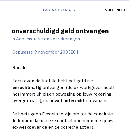
L
PAGINA 1 VAN 4
VOLGENDE
onverschuldigd geld ontvangen
in
Administratie en verzekeringen
Geplaatst:
9 november 2005
20 j
Ronald,
Eerst even de titel. Je hebt het geld niet
onrechtmatig
ontvangen (de ex-werkgever heeft
het immers uit eigen beweging op jouw rekening
overgemaakt), maar wel
onterecht
ontvangen.
Je hoeft geen Einstein te zijn om tot de conclusie
te komen dat in deze contact opnemen met jouw
ex-werkgever de enige correcte actie is.