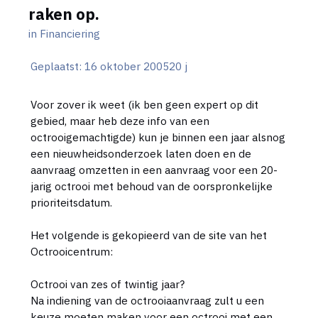
raken op.
in
Financiering
Geplaatst:
16 oktober 2005
20 j
Voor zover ik weet (ik ben geen expert op dit
gebied, maar heb deze info van een
octrooigemachtigde) kun je binnen een jaar alsnog
een nieuwheidsonderzoek laten doen en de
aanvraag omzetten in een aanvraag voor een 20-
jarig octrooi met behoud van de oorspronkelijke
prioriteitsdatum.
Het volgende is gekopieerd van de site van het
Octrooicentrum:
Octrooi van zes of twintig jaar?
Na indiening van de octrooiaanvraag zult u een
keuze moeten maken voor een octrooi met een