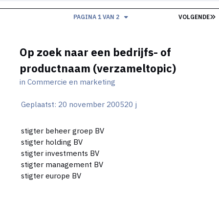
L
PAGINA 1 VAN 2
VOLGENDE
Op zoek naar een bedrijfs- of
productnaam (verzameltopic)
in
Commercie en marketing
Geplaatst:
20 november 2005
20 j
stigter beheer groep BV
stigter holding BV
stigter investments BV
stigter management BV
stigter europe BV