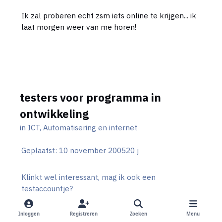
Ik zal proberen echt zsm iets online te krijgen... ik
laat morgen weer van me horen!
testers voor programma in
ontwikkeling
in
ICT, Automatisering en internet
Geplaatst:
10 november 2005
20 j
Klinkt wel interessant, mag ik ook een
testaccountje?
ik hoop in het weekend de eerste testaccountjes
Inloggen
Registreren
Zoeken
Menu