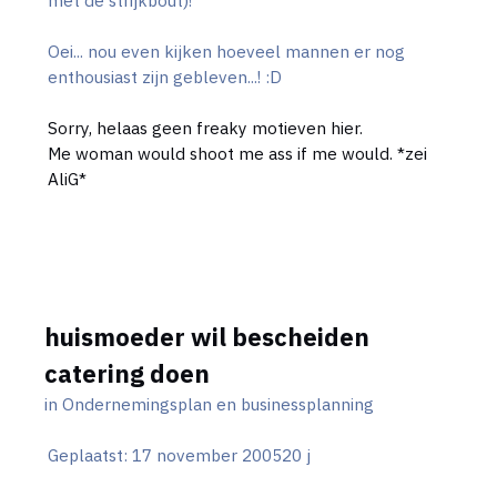
met de strijkbout)!
Oei... nou even kijken hoeveel mannen er nog
enthousiast zijn gebleven...! :D
Sorry, helaas geen freaky motieven hier.
Me woman would shoot me ass if me would. *zei
AliG*
huismoeder wil bescheiden
catering doen
in
Ondernemingsplan en businessplanning
Geplaatst:
17 november 2005
20 j