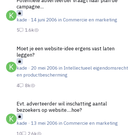
Potentiële adverteerder vraagt naar plan de
campagne...
kade
·
14 juni 2006
in
Commercie en marketing
Moet je een website-idee ergens vast laten leggen?
Moet je een website-idee ergens vast laten
leggen?
kade
·
20 mei 2006
in
Intellectueel eigendomsrecht
en productbescherming
Evt. adverteerder wil inschatting aantal bezoekers op website...
Evt. adverteerder wil inschatting aantal
bezoekers op website....hoe?
kade
·
13 mei 2006
in
Commercie en marketing