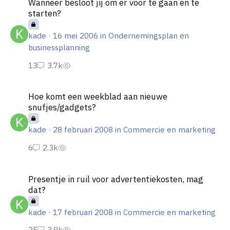
Wanneer besloot jij om er voor te gaan en te
starten?
kade
·
16 mei 2006
in
Ondernemingsplan en
businessplanning
Hoe komt een weekblad aan nieuwe snufjes/gadgets?
Hoe komt een weekblad aan nieuwe
snufjes/gadgets?
kade
·
28 februari 2008
in
Commercie en marketing
Presentje in ruil voor advertentiekosten, mag dat?
Presentje in ruil voor advertentiekosten, mag
dat?
kade
·
17 februari 2008
in
Commercie en marketing