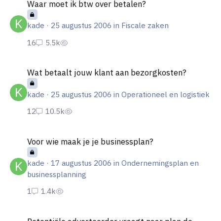
Waar moet ik btw over betalen?
kade
·
25 augustus 2006
in
Fiscale zaken
Wat betaalt jouw klant aan bezorgkosten?
Wat betaalt jouw klant aan bezorgkosten?
kade
·
25 augustus 2006
in
Operationeel en logistiek
Voor wie maak je je businessplan?
Voor wie maak je je businessplan?
kade
·
17 augustus 2006
in
Ondernemingsplan en
businessplanning
Potentiële adverteerder vraagt naar plan de campagne...