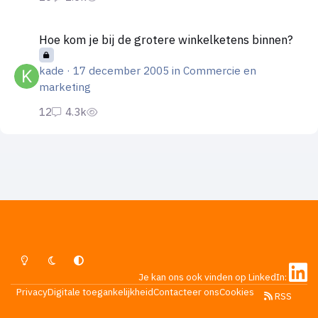
Hoe kom je bij de grotere winkelketens binnen?
Hoe kom je bij de grotere winkelketens binnen?
kade
·
17 december 2005
in
Commercie en
marketing
Lichte Modus
Donkere Modus
Systeemvoorkeur
Je kan ons ook vinden op LinkedIn:
Privacy
Digitale toegankelijkheid
Contacteer ons
Cookies
RSS