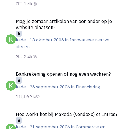
Mag je zomaar artikelen van een ander op je website plaatsen?
Mag je zomaar artikelen van een ander op je
website plaatsen?
kade
·
18 oktober 2006
in
Innovatieve nieuwe
ideeën
Bankrekening openen of nog even wachten?
Bankrekening openen of nog even wachten?
kade
·
26 september 2006
in
Financiering
Hoe werkt het bij Maxeda (Vendexx) of Intres?
Hoe werkt het bij Maxeda (Vendexx) of Intres?
kade
·
21 september 2006
in
Commercie en