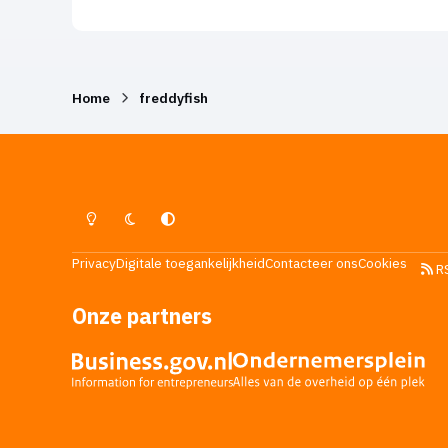
Home
freddyfish
Lichte Modus
Donkere Modus
Systeemvoorkeur
Privacy
Digitale toegankelijkheid
Contacteer ons
Cookies
R
Onze partners