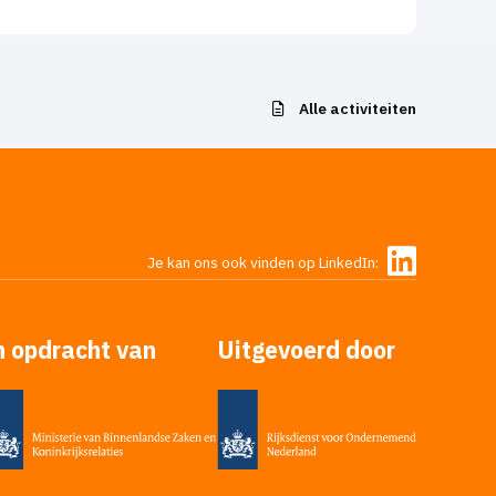
Alle activiteiten
Je kan ons ook vinden op LinkedIn:
n opdracht van
Uitgevoerd door