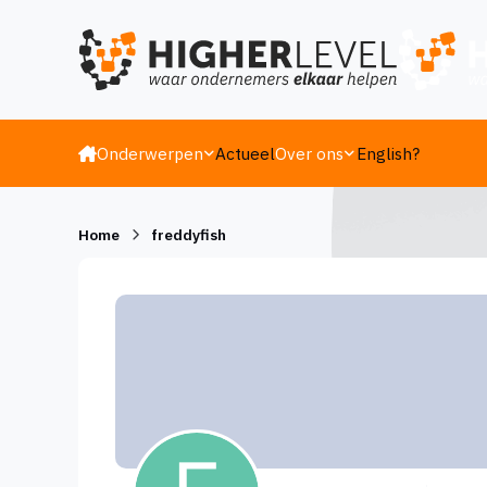
Ga naar inhoud
Onderwerpen
Actueel
Over ons
English?
Home
freddyfish