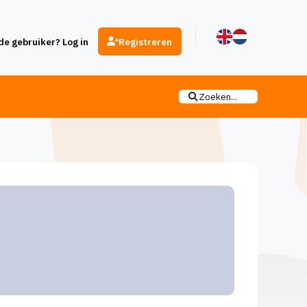
e gebruiker? Log in
Registreren
Zoeken...