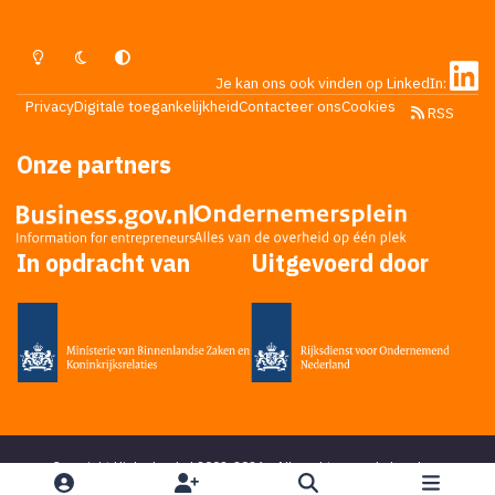
Lichte Modus
Donkere Modus
Systeemvoorkeur
Je kan ons ook vinden op LinkedIn:
Privacy
Digitale toegankelijkheid
Contacteer ons
Cookies
RSS
Onze partners
In opdracht van
Uitgevoerd door
Copyright Higherlevel.nl 2002-2026 - Alle rechten voorbehouden -
Privacy statement
- Powered by
Ping Media
&
DoReply
en bedacht door