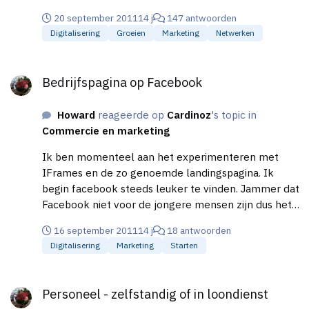
20 september 2011
14 j
147 antwoorden
Digitalisering
Groeien
Marketing
Netwerken
Bedrijfspagina op Facebook
Bedrijfspagina op Facebook
Howard
reageerde op
Cardinoz
's topic in
Commercie en marketing
Ik ben momenteel aan het experimenteren met
IFrames en de zo genoemde landingspagina. Ik
begin facebook steeds leuker te vinden. Jammer dat
Facebook niet voor de jongere mensen zijn dus het
mist een grote doelgroep voor mij. Dan heb ik aan
16 september 2011
14 j
18 antwoorden
hyves meer ondanks ik facebook veel leuker vind.
Digitalisering
Marketing
Starten
Personeel - zelfstandig of in loondienst
Personeel - zelfstandig of in loondienst