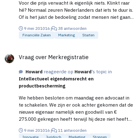
Voor die prijs verwacht ik eigenlijk niets. Klinkt raar
hé? Normaal zeuren Nederlanders dat iets te duur is.
Of is het juist de bedoeling zodat mensen niet gaan
zeuren als het niet helemaal zo wordt als dat de
9 mei 2010
16 j
38 antwoorden
bedoeling is? Jouw porfolio. Is dat echt? Of om te
Financiële Zaken
Marketing
Starten
lokken? Kan je geen verwijzing maken naar de site's
van de bedrijven die dit door jouw hebben laten
Vraag over Merkregistratie
maken? Verder vind ik het een hele mooie en
Vraag over Merkregistratie
strakke site. Mijn complimenten!
Howard
reageerde op
Howard
's topic in
Intellectueel eigendomsrecht en
productbescherming
We hebben besloten om maandag een advocaat in
te schakelen. We zijn er ook achter gekomen dat de
nieuwe eigenaar namelijk een goodwill van €
275.000 gekregen heeft terwijl hij deze niet heeft
opgebouwd. E.v.t. uitkomsten zal ik hier posten.
9 mei 2010
16 j
11 antwoorden
Bedankt iedereen die echt wilde helpen.
Innovatie
Juridisch
Marketing
Stoppen