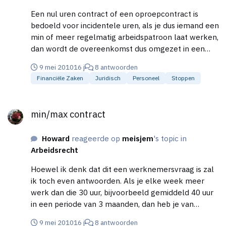
Een nul uren contract of een oproepcontract is
bedoeld voor incidentele uren, als je dus iemand een
min of meer regelmatig arbeidspatroon laat werken,
dan wordt de overeenkomst dus omgezet in een
parttime overeenkomst. groet erik 150 á 160 uur per
9 mei 2010
16 j
8 antwoorden
maand staat gelijk aan gemiddeld 36 tot 40 uur per
Financiële Zaken
Juridisch
Personeel
Stoppen
week en houdt dus een fulltime contract in ;)
min/max contract
min/max contract
Howard
reageerde op
meisjem
's topic in
Arbeidsrecht
Hoewel ik denk dat dit een werknemersvraag is zal
ik toch even antwoorden. Als je elke week meer
werk dan die 30 uur, bijvoorbeeld gemiddeld 40 uur
in een periode van 3 maanden, dan heb je van
rechtswege een arbeidsovereenkomst van 40 uur
9 mei 2010
16 j
8 antwoorden