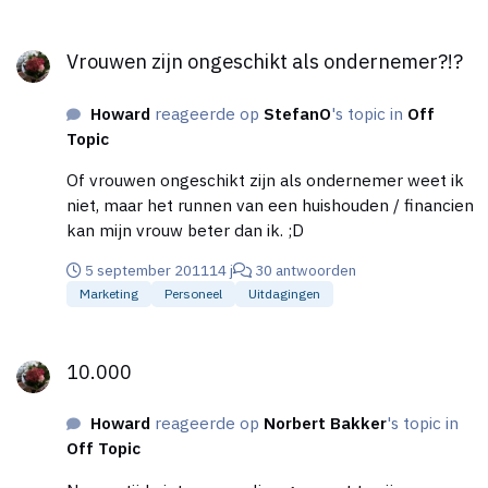
Vrouwen zijn ongeschikt als ondernemer?!?
Vrouwen zijn ongeschikt als ondernemer?!?
Howard
reageerde op
StefanO
's topic in
Off
Topic
Of vrouwen ongeschikt zijn als ondernemer weet ik
niet, maar het runnen van een huishouden / financien
kan mijn vrouw beter dan ik. ;D
5 september 2011
14 j
30 antwoorden
Marketing
Personeel
Uitdagingen
10.000
10.000
Howard
reageerde op
Norbert Bakker
's topic in
Off Topic