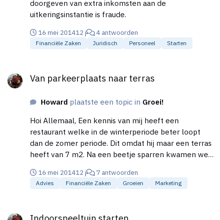
doorgeven van extra inkomsten aan de
uitkeringsinstantie is fraude.
16 mei 2014
12 j
4 antwoorden
Financiële Zaken
Juridisch
Personeel
Starten
Van parkeerplaats naar terras
Van parkeerplaats naar terras
Howard
plaatste een topic in
Groei!
Hoi Allemaal, Een kennis van mij heeft een
restaurant welke in de winterperiode beter loopt
dan de zomer periode. Dit omdat hij maar een terras
heeft van 7 m2. Na een beetje sparren kwamen we
tot de conclusie dat enige groei mogelijkheid de
16 mei 2014
12 j
7 antwoorden
parkeerplaatsen voor de deur zijn. Mocht dit
Advies
Financiële Zaken
Groeien
Marketing
mogelijk zijn dan kan zijn terras behoorlijk groeien.
Ik heb op internet gezocht en het enige wat ik
Indoorspeeltuin starten
tegen kwam was dit:
Indoorspeeltuin starten