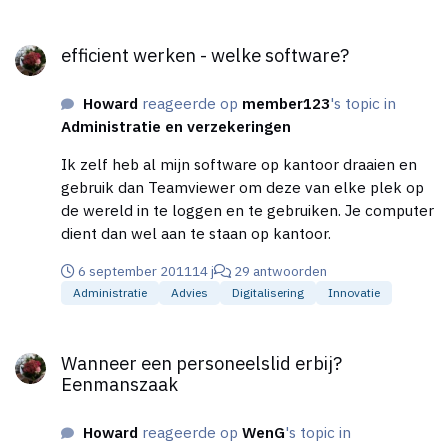
efficient werken - welke software?
efficient werken - welke software?
Howard
reageerde op
member123
's topic in
Administratie en verzekeringen
Ik zelf heb al mijn software op kantoor draaien en
gebruik dan Teamviewer om deze van elke plek op
de wereld in te loggen en te gebruiken. Je computer
dient dan wel aan te staan op kantoor.
6 september 2011
14 j
29 antwoorden
Administratie
Advies
Digitalisering
Innovatie
Wanneer een personeelslid erbij? Eenmanszaak
Wanneer een personeelslid erbij?
Eenmanszaak
Howard
reageerde op
WenG
's topic in