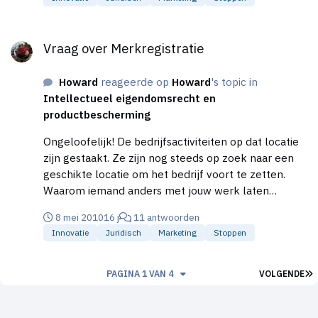
Vraag over Merkregistratie
Vraag over Merkregistratie
Howard
reageerde op
Howard
's topic in
Intellectueel eigendomsrecht en
productbescherming
Ongeloofelijk! De bedrijfsactiviteiten op dat locatie
zijn gestaakt. Ze zijn nog steeds op zoek naar een
geschikte locatie om het bedrijf voort te zetten.
Waarom iemand anders met jouw werk laten
pronken waar jij 30 jaar hard voor gezwoegd heb?
8 mei 2010
16 j
11 antwoorden
EDIT: En met opzetje bedoel ik dat de nieuwe
Innovatie
Juridisch
Marketing
Stoppen
eigenaar van het pand gewoon wist dat hij de
onderneming kon verkopen en stelde daarom
belachelijke eisen. Nieuwe eigenaar heeft meerdere
L
PAGINA 1 VAN 4
VOLGENDE
bedrijven in de buurt en was bekend met mijn
familieleden. Bedrijf draaide een miljoen per jaar. We