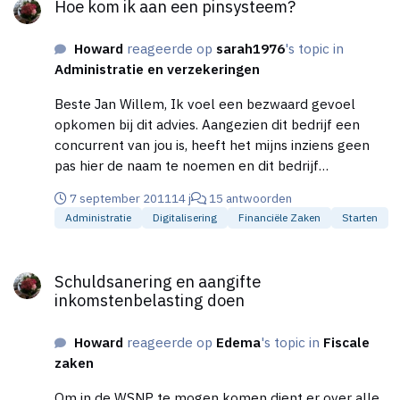
Hoe kom ik aan een pinsysteem?
Howard
reageerde op
sarah1976
's topic in
Administratie en verzekeringen
Beste Jan Willem, Ik voel een bezwaard gevoel
opkomen bij dit advies. Aangezien dit bedrijf een
concurrent van jou is, heeft het mijns inziens geen
pas hier de naam te noemen en dit bedrijf
vervolgens af te serveren. Je andere adviezen vind
7 september 2011
14 j
15 antwoorden
ik echt de moeite van het lezen waard, dus wat mij
Administratie
Digitalisering
Financiële Zaken
Starten
betreft, beperk je je daartoe. Succès en groet, Hans
Ik kan er niet op uit maken dat CCV zijn bedrijf is. Ik
Schuldsanering en aangifte inkomstenbelasting doen
heb tegenwoordig ook CCV en kan zeggen dat de
Schuldsanering en aangifte
service grandioos is. Ook heb ik een aantal jaar
inkomstenbelasting doen
geleden sepay gehad en dit was inderdaad niet veel.
Weet niet hoe het tegenwoordig is maar goed....
Howard
reageerde op
Edema
's topic in
Fiscale
zaken
Om in de WSNP te mogen komen dient er over alle