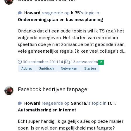
http://www.wernertoonk.nl/terrassen_tijdelijk_op_p
arkeerplaatsen Nu is mijn vraag: Hoe begin je
Howard
reageerde op
bi75
's topic in
hieraan? Wat moet je doen om dit aan te vragen en
Ondernemingsplan en businessplanning
bij wie moet je precies zijn? Wie weet welke wegen
er bewandeld dienen te worden om een
Ondanks dat dit een oude topic is wil ik TS (e.a.) het
parkeerplaats te veranderen in een stoep of op iets
volgende meegeven. Het starten van een indoor
wat op de foto lijkt? Ik hoor graag en alvast bedankt
speeltuin doe je niet zomaar. Je bent gebonden aan
voor een reactie. Mvg, Howard
vele gemeentelijke regels. Ik ken veel collega's die
pas na vele jaren gestart zijn met een speeltuin. Het
30 september 2011
14 j
13 antwoorden
2
beste is je eigen aan te sluiten bij een bestaande
Advies
Juridisch
Netwerken
Starten
keten. Deze weten de wandelgangen en kunnen je
bijstaan. Vaak worden er ook geen financieringen
Facebook bedrijven fanpage
verstrekt aan ondernemers die op eigen houtje
Facebook bedrijven fanpage
willen starten maar wel als die een franchise achter
zich hebben staan. In ieder geval succes.
Howard
reageerde op
Sandra.
's topic in
ICT,
Automatisering en internet
Echt super handig, ik ga gelijk alles op deze manier
doen. Is er wel een mogelijkheid met fangate?