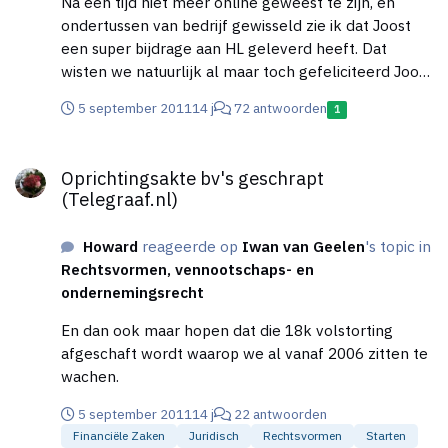
Na een tijd niet meer online geweest te zijn, en
ondertussen van bedrijf gewisseld zie ik dat Joost
een super bijdrage aan HL geleverd heeft. Dat
wisten we natuurlijk al maar toch gefeliciteerd Joost!
Off-Topic: Waarom kan ik mijn avatar niet
5 september 2011
14 j
72 antwoorden
1
veranderen? (EDIT: GELUKT!)
Oprichtingsakte bv's geschrapt (Telegraaf.nl)
Oprichtingsakte bv's geschrapt
(Telegraaf.nl)
Howard
reageerde op
Iwan van Geelen
's topic in
Rechtsvormen, vennootschaps- en
ondernemingsrecht
En dan ook maar hopen dat die 18k volstorting
afgeschaft wordt waarop we al vanaf 2006 zitten te
wachen.
5 september 2011
14 j
22 antwoorden
Financiële Zaken
Juridisch
Rechtsvormen
Starten