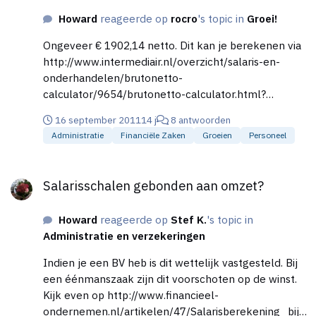
Howard
reageerde op
rocro
's topic in
Groei!
Ongeveer € 1902,14 netto. Dit kan je berekenen via
http://www.intermediair.nl/overzicht/salaris-en-
onderhandelen/brutonetto-
calculator/9654/brutonetto-calculator.html?
utm_source=google&utm_medium=cpc&gclid=CIaH
16 september 2011
14 j
8 antwoorden
suG1oqsCFUJJ3godihUbsA
Administratie
Financiële Zaken
Groeien
Personeel
Salarisschalen gebonden aan omzet?
Salarisschalen gebonden aan omzet?
Howard
reageerde op
Stef K.
's topic in
Administratie en verzekeringen
Indien je een BV heb is dit wettelijk vastgesteld. Bij
een éénmanszaak zijn dit voorschoten op de winst.
Kijk even op http://www.financieel-
ondernemen.nl/artikelen/47/Salarisberekening_bij_