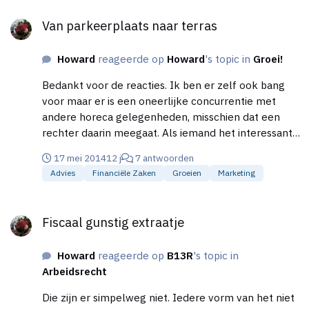
Van parkeerplaats naar terras
Van parkeerplaats naar terras
Howard
reageerde op
Howard
's topic in
Groei!
Bedankt voor de reacties. Ik ben er zelf ook bang
voor maar er is een oneerlijke concurrentie met
andere horeca gelegenheden, misschien dat een
rechter daarin meegaat. Als iemand het interessant
vind zal ik hier de gang van zaken posten. Groetjes...
17 mei 2014
12 j
7 antwoorden
Advies
Financiële Zaken
Groeien
Marketing
Fiscaal gunstig extraatje
Fiscaal gunstig extraatje
Howard
reageerde op
B13R
's topic in
Arbeidsrecht
Die zijn er simpelweg niet. Iedere vorm van het niet