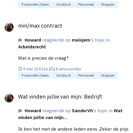
voor onbepaalde tijd. Blijf je onder die 30 uur zitten
Financiële Zaken
Juridisch
Personeel
Stoppen
dan wordt het huidige contract gehandhaaft en
gebeurt er verder niets.
min/max contract
min/max contract
Howard
reageerde op
meisjem
's topic in
Arbeidsrecht
Wat is precies de vraag?
9 mei 2010
16 j
8 antwoorden
Financiële Zaken
Juridisch
Personeel
Stoppen
Wat vinden jullie van mijn: Bedrijf!
Wat vinden jullie van mijn: Bedrijf!
Howard
reageerde op
SanderVh
's topic in
Wat
vinden jullie van mijn...
Ik ben het met de andere leden eens. Zeker de prijs.