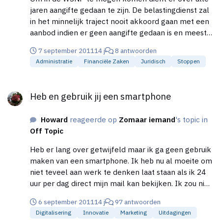
jaren aangifte gedaan te zijn. De belastingdienst zal
in het minnelijk traject nooit akkoord gaan met een
aanbod indien er geen aangifte gedaan is en meestal
is dit één van de hoogste schuldeiser. Vind het eerlijk
7 september 2011
14 j
8 antwoorden
gezegd een vreemd verhaal maar in ieder geval
Administratie
Financiële Zaken
Juridisch
Stoppen
succes. P.S. Mocht je geen boekhouding meer
hebben, controleer dan al je inkomsten op je
Heb en gebruik jij een smartphone
rekening over de jaren waarin je aangifte moet doen
Heb en gebruik jij een smartphone
en maak daar een berekening mee.
Howard
reageerde op
Zomaar iemand
's topic in
Off Topic
Heb er lang over getwijfeld maar ik ga geen gebruik
maken van een smartphone. Ik heb nu al moeite om
niet teveel aan werk te denken laat staan als ik 24
uur per dag direct mijn mail kan bekijken. Ik zou niet
meer slapen ::) De super work'a'holics raad ik dan
6 september 2011
14 j
97 antwoorden
een TAB aan omdat deze makkelijker te bedienen
Digitalisering
Innovatie
Marketing
Uitdagingen
zijn dan een smartphone i.m.o.