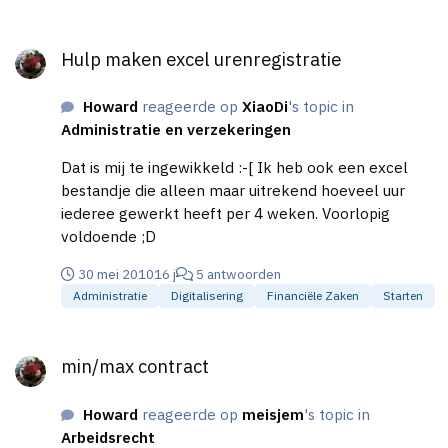
Hulp maken excel urenregistratie
Hulp maken excel urenregistratie
Howard
reageerde op
XiaoDi
's topic in
Administratie en verzekeringen
Dat is mij te ingewikkeld :-[ Ik heb ook een excel
bestandje die alleen maar uitrekend hoeveel uur
iederee gewerkt heeft per 4 weken. Voorlopig
voldoende ;D
30 mei 2010
16 j
5 antwoorden
Administratie
Digitalisering
Financiële Zaken
Starten
min/max contract
min/max contract
Howard
reageerde op
meisjem
's topic in
Arbeidsrecht