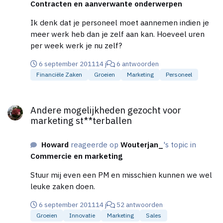
Contracten en aanverwante onderwerpen
Ik denk dat je personeel moet aannemen indien je
meer werk heb dan je zelf aan kan. Hoeveel uren
per week werk je nu zelf?
6 september 2011
14 j
6 antwoorden
Financiële Zaken
Groeien
Marketing
Personeel
Andere mogelijkheden gezocht voor marketing st**terballen
Andere mogelijkheden gezocht voor
marketing st**terballen
Howard
reageerde op
Wouterjan_
's topic in
Commercie en marketing
Stuur mij even een PM en misschien kunnen we wel
leuke zaken doen.
6 september 2011
14 j
52 antwoorden
Groeien
Innovatie
Marketing
Sales