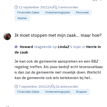
een_eenmanszaak/
11 september 2011
14 j
3 antwoorden
Financiële Zaken
Ondernemingsplan
Personeel
Starten
Ik moet stoppen met mijn zaak... maar hoe?
Ik moet stoppen met mijn zaak... maar hoe?
Howard
reageerde op
LindaZ
's topic in
Herrie in
de zaak
Je kan ook de gemeente aanspreken en een BBZ
regeling treffen. Als jouw bedrijf echt levensvatbaar
is dan zal de gemeente niet moeilijk doen. Wellicht
kan de gemeente ook iets betekenen bij het
opheffen van jouw bedrijf.
7 september 2011
14 j
16 antwoorden
Financiële Zaken
Ondernemingsplan
Stoppen
Hoe kom ik aan een pinsysteem?