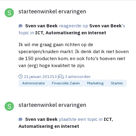
starteenwinkel ervaringen
starteenwinkel ervaringen
Sven van Beek
reageerde op
Sven van Beek
's
topic in
ICT, Automatisering en internet
Ik wil me graag gaan richten op de
specerijen/kruiden markt. Ik denk dat ik niet boven
de 150 producten kom, en ook foto's hoeven niet
van (erg) hoge kwaliteit te zijn.
21 januari 2013
13 j
3 antwoorden
Administratie
Financiële Zaken
Marketing
Starten
starteenwinkel ervaringen
starteenwinkel ervaringen
Sven van Beek
plaatste een topic in
ICT,
Automatisering en internet