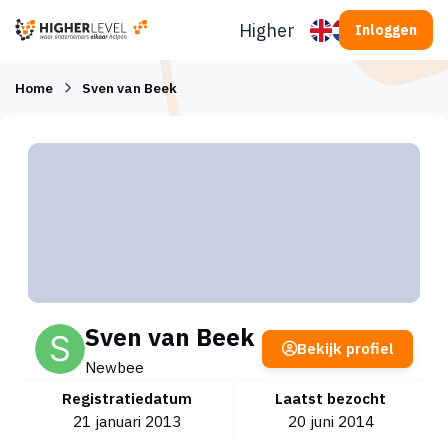
Ga naar inhoud
Higherlevel
Inloggen
Home
Sven van Beek
Sven van Beek
Bekijk profiel
Newbee
Registratiedatum
Laatst bezocht
21 januari 2013
20 juni 2014