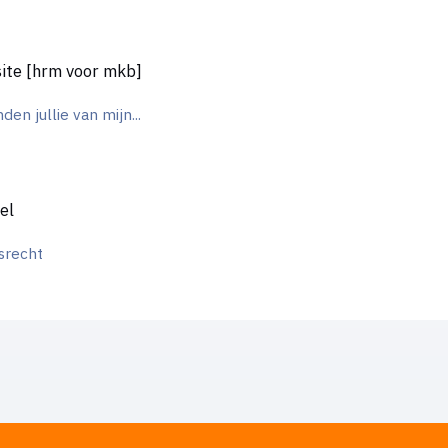
oor mkb]
ite [hrm voor mkb]
den jullie van mijn...
el
srecht