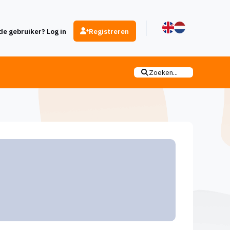
e gebruiker? Log in
Registreren
Zoeken...