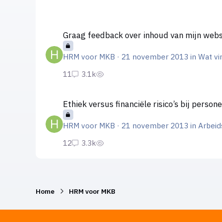
Graag feedback over inhoud van mijn website [hrm v
Graag feedback over inhoud van mijn webs
HRM voor MKB
·
21 november 2013
in
Wat vin
Ethiek versus financiële risico’s bij personeel
Ethiek versus financiële risico’s bij persone
HRM voor MKB
·
21 november 2013
in
Arbeid
Home
HRM voor MKB