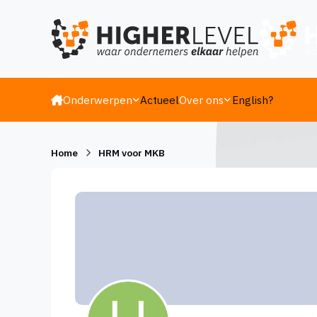
Ga naar inhoud
Onderwerpen
Actueel
Over ons
English?
Home
HRM voor MKB