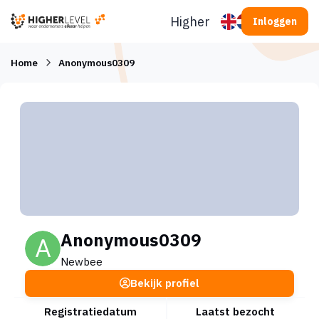
Ga naar inhoud
Higherlevel
Inloggen
Home
Anonymous0309
Anonymous0309
Newbee
Bekijk profiel
Registratiedatum
Laatst bezocht