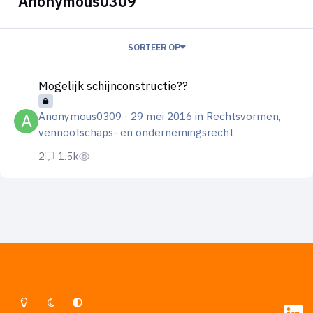
Anonymous0309
SORTEER OP
Mogelijk schijnconstructie??
Mogelijk schijnconstructie??
Anonymous0309
·
29 mei 2016
in
Rechtsvormen,
vennootschaps- en ondernemingsrecht
Lichte Modus
Donkere Modus
Systeemvoorkeur