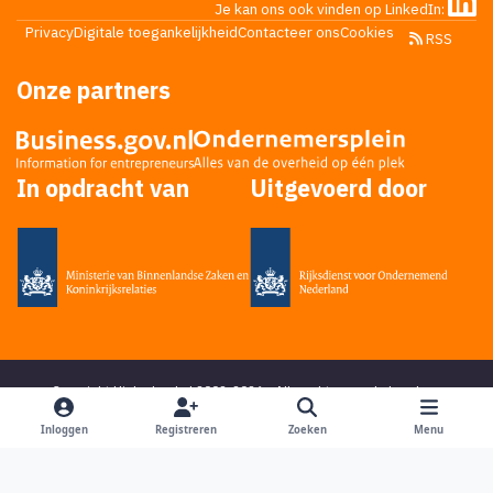
Je kan ons ook vinden op LinkedIn:
Privacy
Digitale toegankelijkheid
Contacteer ons
Cookies
RSS
Onze partners
In opdracht van
Uitgevoerd door
Copyright Higherlevel.nl 2002-2026 - Alle rechten voorbehouden -
Privacy statement
- Powered by
Ping Media
&
DoReply
en bedacht door
Mikky
Inloggen
Registreren
Zoeken
Menu