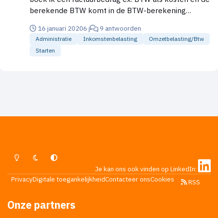
berekende BTW komt in de BTW-berekening
terecht. Als ik in 2020 deelneem aan de KOR-nieuwe
16 januari 2020
6 j
9 antwoorden
stijl, boek ik dan het totale factuurbedrag, dus incl.
Administratie
Inkomstenbelasting
Omzetbelasting/btw
BTW, als kosten? Mvgr. Felix Huijs
Starten
Lichte Modus
Donkere Modus
Systeemvoorkeur
Je kan ons ook vinden op LinkedIn:
Privacy
Digitale toegankelijkheid
Contacteer ons
Cookies
RSS
Onze partners