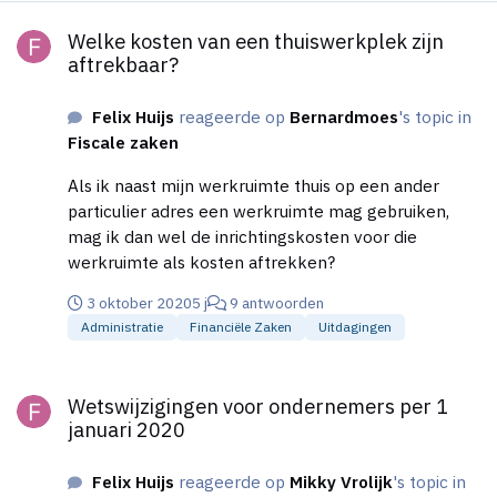
Welke kosten van een thuiswerkplek zijn aftrekbaar?
Welke kosten van een thuiswerkplek zijn
aftrekbaar?
Felix Huijs
reageerde op
Bernardmoes
's topic in
Fiscale zaken
Als ik naast mijn werkruimte thuis op een ander
particulier adres een werkruimte mag gebruiken,
mag ik dan wel de inrichtingskosten voor die
werkruimte als kosten aftrekken?
3 oktober 2020
5 j
9 antwoorden
Administratie
Financiële Zaken
Uitdagingen
Wetswijzigingen voor ondernemers per 1 januari 2020
Wetswijzigingen voor ondernemers per 1
januari 2020
Felix Huijs
reageerde op
Mikky Vrolijk
's topic in