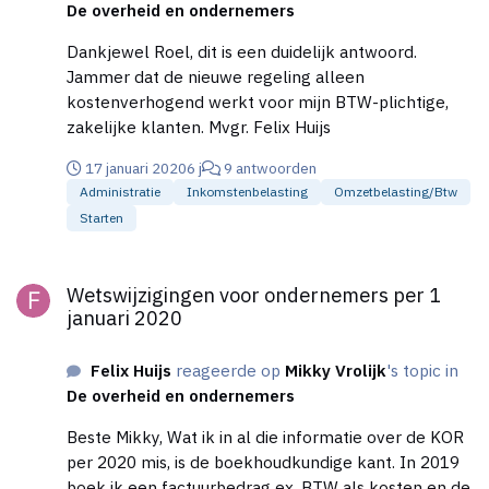
De overheid en ondernemers
Dankjewel Roel, dit is een duidelijk antwoord.
Jammer dat de nieuwe regeling alleen
kostenverhogend werkt voor mijn BTW-plichtige,
zakelijke klanten. Mvgr. Felix Huijs
17 januari 2020
6 j
9 antwoorden
Administratie
Inkomstenbelasting
Omzetbelasting/btw
Starten
Wetswijzigingen voor ondernemers per 1 januari 2020
Wetswijzigingen voor ondernemers per 1
januari 2020
Felix Huijs
reageerde op
Mikky Vrolijk
's topic in
De overheid en ondernemers
Beste Mikky, Wat ik in al die informatie over de KOR
per 2020 mis, is de boekhoudkundige kant. In 2019
boek ik een factuurbedrag ex. BTW als kosten en de