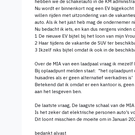
hebben we de schakelauto in de KM administrati
Nu wordt er binnenkort nog een EV bijgekocht 
willen rijden met uitzondering van de vakantie
auto. Als ik het juist heb mag de ondernemer nie
Nu bedacht ik iets, en kan dus nergens vinden o
1 De nieuwe EV bijtel bij het loon van mijn Vrouw
2 Haar tijdens de vakantie de SUV ter beschikb
3 Ikzelf niks bijtel omdat ik ook in de beschik
Over de MIA van een laadpaal vraag ik mezelf 
Bij oplaadpunt melden staat: "het oplaadpunt op
huisadres als er geen alternatief werkadres is'
Betekend dat ik omdat er een kantoor is, geen
aan het lesgeven ben.
De laatste vraag, De laagste schaal van de MI
Is het zeker dat elektrische personen auto's vol
Dit loont misschien de moeite om in Januari 
bedankt alvast