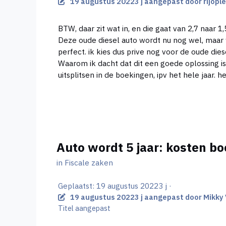
19 augustus 2022
3 j
aangepast door rijople
BTW, daar zit wat in, en die gaat van 2,7 naar 
Deze oude diesel auto wordt nu nog wel, maar we
perfect. ik kies dus prive nog voor de oude dies
Waarom ik dacht dat dit een goede oplossing i
uitsplitsen in de boekingen, ipv het hele jaar
Auto wordt 5 jaar: kosten bo
in
Fiscale zaken
Geplaatst:
19 augustus 2022
3 j
·
19 augustus 2022
3 j
aangepast door Mikky V
Titel aangepast