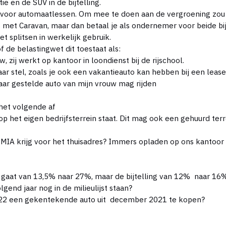
e en de SUV in de bijtelling.
voor automaatlessen. Om mee te doen aan de vergroening zou ik
s met Caravan, maar dan betaal je als ondernemer voor beide bij
t splitsen in werkelijk gebruik.
f de belastingwet dit toestaat als:
, zij werkt op kantoor in loondienst bij de rijschool.
aar stel, zoals je ook een vakantieauto kan hebben bij een lease
baar gestelde auto van mijn vrouw mag rijden
het volgende af
 het eigen bedrijfsterrein staat. Dit mag ook een gehuurd terrei
 MIA krijg voor het thuisadres? Immers opladen op ons kantoor 
A gaat van 13,5% naar 27%, maar de bijtelling van 12% naar 16
gend jaar nog in de milieulijst staan?
2022 een gekentekende auto uit december 2021 te kopen?