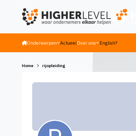
Ga naar inhoud
Onderwerpen
Actueel
Over ons
English?
Home
rijopleiding