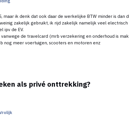
iding
1,5, maar ik denk dat ook daar de werkelijke BTW minder is dan 
inig zakelijk gebruikt, ik rijd zakelijk namelijk veel electris
el ipv de EV.
s vanwege de travelcard (mrb verzekering en onderhoud is mak
. heb nog meer voertuigen, scooters en motoren enz
eken als privé onttrekking?
rolijk