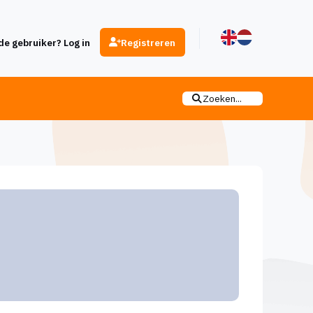
e gebruiker? Log in
Registreren
Zoeken...