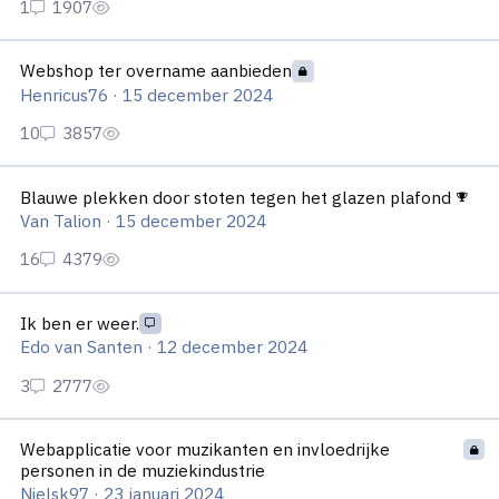
Webshop ter overname aanbieden
Webshop ter overname aanbieden
Henricus76
·
15 december 2024
Blauwe plekken door stoten tegen het glazen plafond
Blauwe plekken door stoten tegen het glazen plafond
Van Talion
·
15 december 2024
Ik ben er weer.
Ik ben er weer.
Edo van Santen
·
12 december 2024
Webapplicatie voor muzikanten en invloedrijke personen in de 
Webapplicatie voor muzikanten en invloedrijke
personen in de muziekindustrie
Nielsk97
·
23 januari 2024