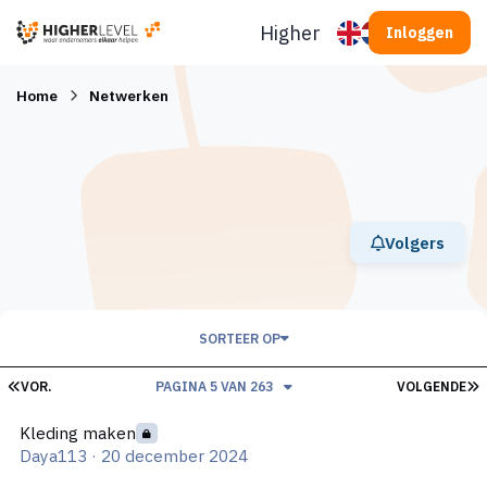
Ga naar inhoud
Higherlevel
Inloggen
Home
Netwerken
Volgers
SORTEER OP
EERSTE PAGINA
L
VOR.
PAGINA 5 VAN 263
VOLGENDE
Kleding maken
Kleding maken
Daya113
·
20 december 2024