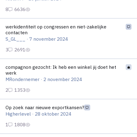
werkidentiteit op congressen en niet-zakelijke contacten
werkidentiteit op congressen en niet-zakelijke
contacten
S_GL___
·
7 november 2024
compagnon gezocht: Ik heb een winkel jij doet het werk
compagnon gezocht: Ik heb een winkel jij doet het
werk
MRondernemer
·
2 november 2024
Op zoek naar nieuwe exportkansen?
Op zoek naar nieuwe exportkansen?
Higherlevel
·
28 oktober 2024
Contacten met banken/investeerders als voorbereiding op moge