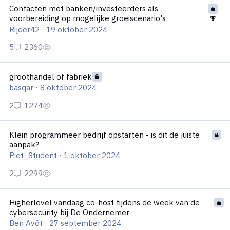
Contacten met banken/investeerders als
voorbereiding op mogelijke groeiscenario's
Rijder42
·
19 oktober 2024
groothandel of fabriek
groothandel of fabriek
basqar
·
8 oktober 2024
Klein programmeer bedrijf opstarten - is dit de juiste aanpak?
Klein programmeer bedrijf opstarten - is dit de juiste
aanpak?
Piet_Student
·
1 oktober 2024
Higherlevel vandaag co-host tijdens de week van de cybersecu
Higherlevel vandaag co-host tijdens de week van de
cybersecurity bij De Ondernemer
Ben Avôt
·
27 september 2024