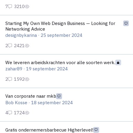
Starting My Own Web Design Business — Looking for Networkin
Starting My Own Web Design Business — Looking for
Networking Advice
designbykarina
·
25 september 2024
We leveren arbeidskrachten voor alle soorten werk.
We leveren arbeidskrachten voor alle soorten werk.
zahar89
·
19 september 2024
Van corporate naar mkb
Van corporate naar mkb
Bob Kosse
·
18 september 2024
Gratis ondernemersbarbecue Higherlevel!
Gratis ondernemersbarbecue Higherlevel!