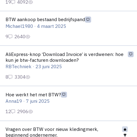
BTW aankoop bestaand bedrijfspand
BTW aankoop bestaand bedrijfspand
Michael1980
·
4 maart 2025
AliExpress-knop ‘Download Invoice’ is verdwenen: hoe kun je
AliExpress-knop ‘Download Invoice’ is verdwenen: hoe
kun je btw-facturen downloaden?
RBTechniek
·
23 juni 2025
Hoe werkt het met BTW?
Hoe werkt het met BTW?
Anna19
·
7 juni 2025
Vragen over BTW voor nieuw kledingmerk, beginnend onderne
Vragen over BTW voor nieuw kledingmerk,
beginnend ondernemer.