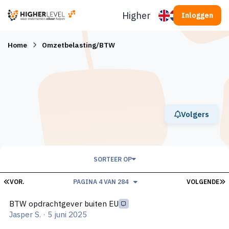
Ga naar inhoud
Higherlevel
Inloggen
Home
Omzetbelasting/BTW
Volgers
SORTEER OP
EERSTE PAGINA
L
VOR.
PAGINA 4 VAN 284
VOLGENDE
BTW opdrachtgever buiten EU
BTW opdrachtgever buiten EU
Jasper S.
·
5 juni 2025