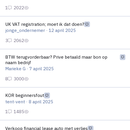
UK VAT registration; moet ik dat doen?
UK VAT registration; moet ik dat doen?
jonge_ondernemer
·
12 april 2025
BTW terugvorderbaar? Prive betaald maar bon op naam bedrijf
BTW terugvorderbaar? Prive betaald maar bon op
naam bedrijf
Marieke G
·
7 april 2025
KOR beginnersfout
KOR beginnersfout
tent-vent
·
8 april 2025
Verkoop financial lease auto met verlies
Verkoop financial lease auto met verlies