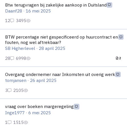
Btw terugvragen bij zakelijke aankoop in Duitsland
Daanf28
·
16 mei 2025
BTW percentage niet gespecificeerd op huurcontract en fouten
BTW percentage niet gespecificeerd op huurcontract en
fouten, nog wel aftrekbaar?
SB Higherlevel
·
28 april 2025
2
Overgang ondernemer naar Inkomsten uit overig werk
Overgang ondernemer naar Inkomsten uit overig werk
tomjansen
·
26 april 2025
vraag over boeken margeregeling
vraag over boeken margeregeling
Inge1977
·
6 mei 2025