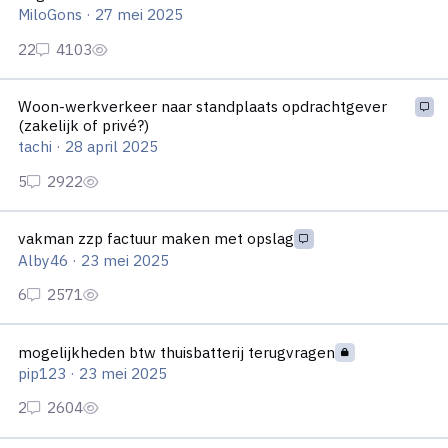
MiloGons
·
27 mei 2025
Woon-werkverkeer naar standplaats opdrachtgever (zakelijk of
Woon-werkverkeer naar standplaats opdrachtgever
(zakelijk of privé?)
tachi
·
28 april 2025
vakman zzp factuur maken met opslag
vakman zzp factuur maken met opslag
Alby46
·
23 mei 2025
mogelijkheden btw thuisbatterij terugvragen
mogelijkheden btw thuisbatterij terugvragen
pip123
·
23 mei 2025
Btw terugvragen bij zakelijke aankoop in Duitsland