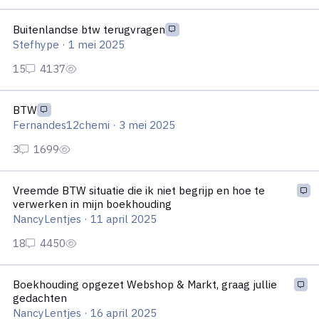
Buitenlandse btw terugvragen
Buitenlandse btw terugvragen
Stefhype
·
1 mei 2025
BTW
BTW
Fernandes12chemi
·
3 mei 2025
Vreemde BTW situatie die ik niet begrijp en hoe te verwerken 
Vreemde BTW situatie die ik niet begrijp en hoe te
verwerken in mijn boekhouding
NancyLentjes
·
11 april 2025
Boekhouding opgezet Webshop & Markt, graag jullie gedachte
Boekhouding opgezet Webshop & Markt, graag jullie
gedachten
NancyLentjes
·
16 april 2025