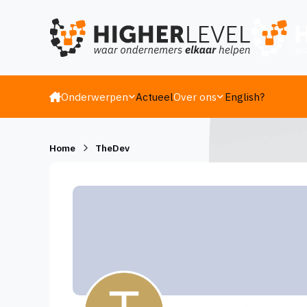
Ga naar inhoud
Onderwerpen
Actueel
Over ons
English?
Home
TheDev