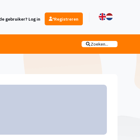
e gebruiker? Log in
Registreren
Zoeken...