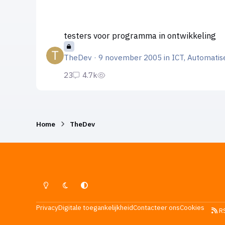
testers voor programma in ontwikkeling
testers voor programma in ontwikkeling
TheDev
·
9 november 2005
in
ICT, Automatis
Home
TheDev
Lichte Modus
Donkere Modus
Systeemvoorkeur
Privacy
Digitale toegankelijkheid
Contacteer ons
Cookies
R