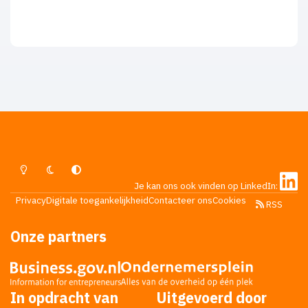
Lichte Modus
Donkere Modus
Systeemvoorkeur
Je kan ons ook vinden op LinkedIn:
Privacy
Digitale toegankelijkheid
Contacteer ons
Cookies
RSS
Onze partners
In opdracht van
Uitgevoerd door