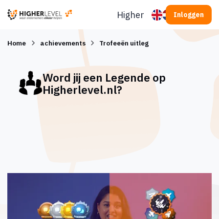
Ga naar inhoud
Higherlevel
Inloggen
Home
achievements
Trofeeën uitleg
Word jij een Legende op
Higherlevel.nl?