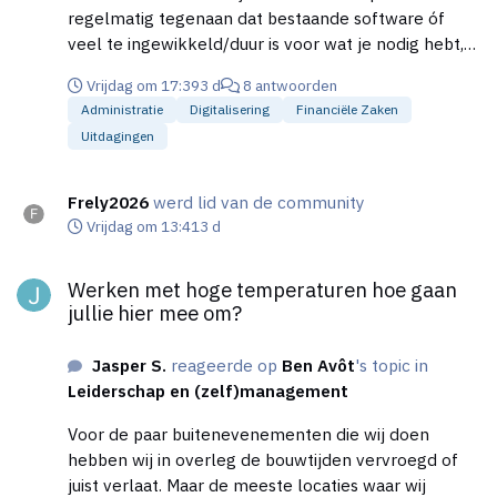
regelmatig tegenaan dat bestaande software óf
veel te ingewikkeld/duur is voor wat je nodig hebt,
óf dat data niet fijn lokaal/privacyvriendelijk te
Vrijdag om 17:39
3 d
8 antwoorden
beheren is. Ik ben benieuwd hoe jullie dit
Administratie
Digitalisering
Financiële Zaken
aanpakken: Welke tools gebruiken jullie voor
Uitdagingen
facturatie, offerte-beheer en urenregistratie? Wat
zijn voor jullie de grootste frustraties of missende
functies in de huidige software op de markt? Ben
Frely2026
werd lid van de community
heel benieuwd naar jullie ervaringen en tips!
Vrijdag om 13:41
3 d
Werken met hoge temperaturen hoe gaan jullie hier mee om?
Werken met hoge temperaturen hoe gaan
jullie hier mee om?
Jasper S.
reageerde op
Ben Avôt
's topic in
Leiderschap en (zelf)management
Voor de paar buitenevenementen die wij doen
hebben wij in overleg de bouwtijden vervroegd of
juist verlaat. Maar de meeste locaties waar wij