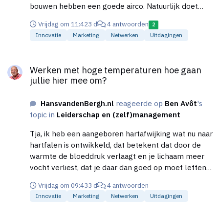
bouwen hebben een goede airco. Natuurlijk doet
een airco niet veel tegen persoonlijke warmte, maar
Vrijdag om 11:42
3 d
4 antwoorden
2
zorgt er wel voor dat je lichaam zich sneller koelt.
Innovatie
Marketing
Netwerken
Uitdagingen
Dus een stapje langzamer en genoeg drinken. Dit
jaar hebben wij alle werknemer een thermofles
Werken met hoge temperaturen hoe gaan jullie hier mee om?
gegeven, deze kunnen het water gemakkelijk een
Werken met hoge temperaturen hoe gaan
dag koel houden. Dus ook meteen minder afval,
jullie hier mee om?
goedkoper water en een mooie uitstraling.
HansvandenBergh.nl
reageerde op
Ben Avôt
's
topic in
Leiderschap en (zelf)management
Tja, ik heb een aangeboren hartafwijking wat nu naar
hartfalen is ontwikkeld, dat betekent dat door de
warmte de bloeddruk verlaagt en je lichaam meer
vocht verliest, dat je daar dan goed op moet letten,
op de dosering van de (bloeddrukverlagende)
Vrijdag om 09:43
3 d
4 antwoorden
medicatie, altijd verkoeling opzoeken en water bij
Innovatie
Marketing
Netwerken
Uitdagingen
de hand houden. Dat heeft uiteraard op diverse
manieren effect op al je bezigheden, dus ook de
Werken met hoge temperaturen hoe gaan jullie hier mee om?