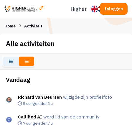
Ga naar inhoud
Higherlevel
Inloggen
Home
Activiteit
Alle activiteiten
Ingekort
Uitgebreid
Vandaag
Richard van Deursen
wijzigde zijn profielfoto
5 uur geleden
5 u
Callified AI
werd lid van de community
7 uur geleden
7 u