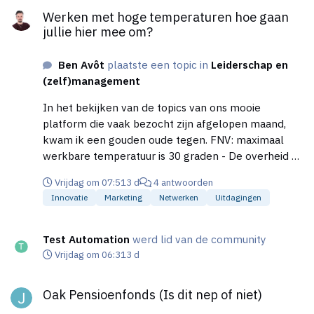
productiviteit, want als je er even minder op let,
Werken met hoge temperaturen hoe gaan
trapt de rikketik wel op de rem door evenwichts-
jullie hier mee om?
en/of ritmestoornissen. Dus als weersverwachting
richting de 30°C gaat, zoekt deze jongen altijd
Ben Avôt
plaatste een topic in
Leiderschap en
verkoeling op in plaats van een zonnig terrasje,
(zelf)management
totdat de zon voldoende is afgezwakt. Soms een
siësta, die doen ze in Zuidelijke gebieden niet voor
In het bekijken van de topics van ons mooie
niets!
platform die vaak bezocht zijn afgelopen maand,
kwam ik een gouden oude tegen. FNV: maximaal
werkbare temperatuur is 30 graden - De overheid en
ondernemers - Higherlevel Je hoeft natuurlijk geen
Vrijdag om 07:51
3 d
4 antwoorden
raketgeleerde te zijn om te begrijpen waarom dit
Innovatie
Marketing
Netwerken
Uitdagingen
topic in het bijzonder afgelopen maand hoog heeft
gescoord. maar het zette mij wel aan het denken.
Wat is er de afgelopen 23 jaar (ja 23 jaar! ik moest
Test Automation
werd lid van de community
ook twee keer kijken) veranderd en hoe gaan we er
Vrijdag om 06:31
3 d
nu eigenlijk mee om als ondernemer? ik ben
Oak Pensioenfonds (Is dit nep of niet)
benieuwd naar jullie reacties!
Oak Pensioenfonds (Is dit nep of niet)