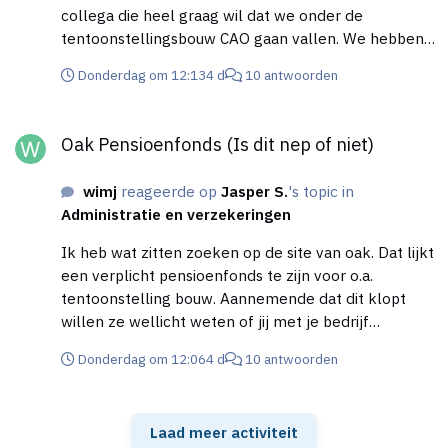
collega die heel graag wil dat we onder de
tentoonstellingsbouw CAO gaan vallen. We hebben
nu geen CAO, pensioenen en salarissen gaan op basis
Donderdag om 12:13
4 d
10 antwoorden
van overleg. Maar wat een stel amateurs zeg. Na het
nette telefoongesprek met de juiste afdeling trek ik
Oak Pensioenfonds (Is dit nep of niet)
dit terug. Degene die de brief heeft gemaakt, moet
Oak Pensioenfonds (Is dit nep of niet)
wellicht een keer op cursus, maar de afhandeling
was heel netjes en prrofessioneel.
wimj
reageerde op
Jasper S.
's topic in
Administratie en verzekeringen
Ik heb wat zitten zoeken op de site van oak. Dat lijkt
een verplicht pensioenfonds te zijn voor o.a.
tentoonstelling bouw. Aannemende dat dit klopt
willen ze wellicht weten of jij met je bedrijf
aangesloten moet zijn. Of dit zo is, en wat de
Donderdag om 12:06
4 d
10 antwoorden
gevolgen zijn als het antwoord ja is laat ik aan de
experts.
Laad meer activiteit