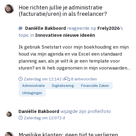
Hoe richten jullie je administratie
(facturatie/uren) in als freelancer?
Daniëlle Bakboord
reageerde op
Frely2026
's
topic in
Innovatieve nieuwe ideeën
Ik gebruik Snelstart voor mijn boekhouding en mijn
houd via mijn agenda en via Excel een standaard
planning aan, als je wilt ik je een template voor
sturen? en ik heb opgenomen in mijn voorwaarden
planning=realisatie = declaratie= facturatie , dat is in
Zaterdag om 12:14
2 d
8 antwoorden
een soort stroomdiagram uitgewerkt ik noem het
Administratie
Digitalisering
Financiële Zaken
een procedure interne controle. Een boekhoud
Uitdagingen
programma is echt ideaal, want het houdt ook de
bankboekingen bij.
Daniëlle Bakboord
wijzigde zijn profielfoto
Zaterdag om 12:07
2 d
Moeilijke klanten: geen tijd te verliezen
Moeilijke klanten: geen tijd te verliezen