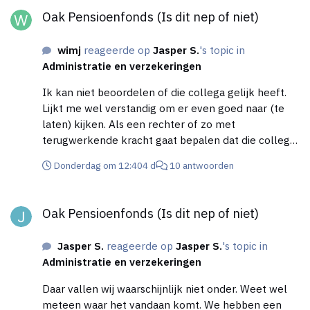
Oak Pensioenfonds (Is dit nep of niet)
wimj
reageerde op
Jasper S.
's topic in
Administratie en verzekeringen
Ik kan niet beoordelen of die collega gelijk heeft.
Lijkt me wel verstandig om er even goed naar (te
laten) kijken. Als een rechter of zo met
terugwerkende kracht gaat bepalen dat die collega
gelijk heeft kan dat best een dure grap worden.
Donderdag om 12:40
4 d
10 antwoorden
Oak Pensioenfonds (Is dit nep of niet)
Oak Pensioenfonds (Is dit nep of niet)
Jasper S.
reageerde op
Jasper S.
's topic in
Administratie en verzekeringen
Daar vallen wij waarschijnlijk niet onder. Weet wel
meteen waar het vandaan komt. We hebben een