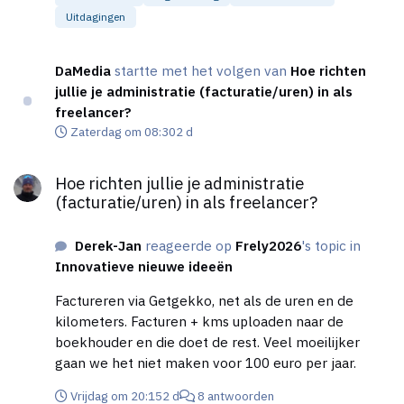
maar gebruik ik nooit. Gaat altijd direct per mail.
onze deskundigheid. Lastig is vooral een verwachting
Uitdagingen
Vanuit de database zijn de facturen te exporteren
die niet verenigbaar is met de professionele en
naar Excel, daar zet ik de inkomsten in de goede
duurzame manier waarop wij als team zorg verlenen.
kolommen zodat ik per productgroep de omzet kan
DaMedia
startte met het volgen van
Hoe richten
zien. Inkomende facturen voer ik handmatig in in
jullie je administratie (facturatie/uren) in als
Excel, maar dat zijn er niet zo veel. Voordeel van
freelancer?
handwerk is dat je alles weer tegen komt en goed
Zaterdag om 08:30
2 d
weet waar het geld vandaan komt en heen gaat. Een
Hoe richten jullie je administratie (facturatie/uren) in als freela
zondagmorgen voor de kwartaalaangifte BTW is
Hoe richten jullie je administratie
voldoende. Jaarlijks naar de boekhouder voor
(facturatie/uren) in als freelancer?
controle, jaarrapport en
Inkomstenbelastingaangifte.
Derek-Jan
reageerde op
Frely2026
's topic in
Innovatieve nieuwe ideeën
Factureren via Getgekko, net als de uren en de
kilometers. Facturen + kms uploaden naar de
boekhouder en die doet de rest. Veel moeilijker
gaan we het niet maken voor 100 euro per jaar.
Vrijdag om 20:15
2 d
8 antwoorden