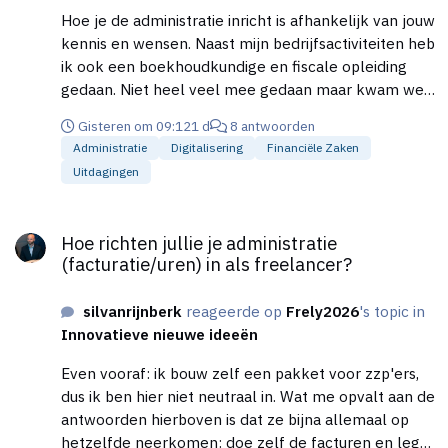
Hoe je de administratie inricht is afhankelijk van jouw
kennis en wensen. Naast mijn bedrijfsactiviteiten heb
ik ook een boekhoudkundige en fiscale opleiding
gedaan. Niet heel veel mee gedaan maar kwam wel
van pas. Als ondernemer sta je altijd aan en als je
Gisteren om 09:12
1 d
8 antwoorden
dan in de schaarse tijd naast gezin nog er aan de bak
Administratie
Digitalisering
Financiële Zaken
mee moet versloft het snel. Voor mij reden om het
Uitdagingen
uit te besteden en als je eenmaal in dat systeem zit
stap je er niet snel van af. Zelfstandigenaftrek nooit
Hoe richten jullie je administratie (facturatie/uren) in als freela
vragen of controle van gehad. Sinds pensionado ook
Hoe richten jullie je administratie
geen gebruik van gemaakt omdat het dan nog maar
(facturatie/uren) in als freelancer?
de helft is en met de afbouw denk ik dat de BD het
ook wel prima vindt.
silvanrijnberk
reageerde op
Frely2026
's topic in
Innovatieve nieuwe ideeën
Even vooraf: ik bouw zelf een pakket voor zzp'ers,
dus ik ben hier niet neutraal in. Wat me opvalt aan de
antwoorden hierboven is dat ze bijna allemaal op
hetzelfde neerkomen: doe zelf de facturen en leg