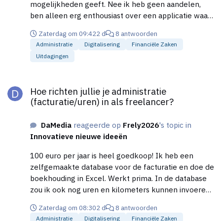
bij de manier waarop wij zorg organiseren. Recent
mogelijkheden geeft. Nee ik heb geen aandelen,
vroeg iemand bijvoorbeeld of ik gegarandeerd altijd
ben alleen erg enthousiast over een applicatie waar
persoonlijk als verpleegkundige zou komen en of er
veel vraag naar is.
Zaterdag om 09:42
2 d
8 antwoorden
niemand anders uit mijn team ingezet zou worden.
Administratie
Digitalisering
Financiële Zaken
Ik begrijp de behoefte aan vertrouwdheid en
Uitdagingen
continuïteit heel goed. Tegelijkertijd kan ik die
garantie niet geven. Ik werk bewust met een
Hoe richten jullie je administratie (facturatie/uren) in als freela
deskundig team, omdat goede zorg ook betekent
Hoe richten jullie je administratie
dat continuïteit geborgd is wanneer ik zelf niet
(facturatie/uren) in als freelancer?
beschikbaar ben. Ik sta volledig achter de kwaliteit
en betrokkenheid van mijn collega’s. Wanneer een
DaMedia
reageerde op
Frely2026
's topic in
cliënt mijn team niet accepteert en uitsluitend door
Innovatieve nieuwe ideeën
mij geholpen wil worden, dan ben ik mogelijk niet de
meest passende opdrachtnemer. Dat is geen
100 euro per jaar is heel goedkoop! Ik heb een
oordeel over de cliënt, maar een professionele
zelfgemaakte database voor de facturatie en doe de
grens. Niet iedere zorgvraag past bij iedere
boekhouding in Excel. Werkt prima. In de database
zorgaanbieder. Ik ervaar dus deze kwestie als lastig,
zou ik ook nog uren en kilometers kunnen invoeren,
dan wil er niet te veel tijd besteden. Nee, is dan nee,
maar dat komt niet zo vaak voor, is meer per
geen compromissen Dus: wat is lastig? Niet de
Zaterdag om 08:30
2 d
8 antwoorden
opdracht/project. Offertegebeuren zit er ook wel in,
zorginhoudelijke complexiteit, zolang die past bij
Administratie
Digitalisering
Financiële Zaken