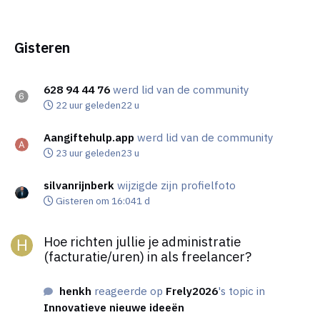
Gisteren
628 94 44 76
werd lid van de community
22 uur geleden
22 u
Aangiftehulp.app
werd lid van de community
23 uur geleden
23 u
silvanrijnberk
wijzigde zijn profielfoto
Gisteren om 16:04
1 d
Hoe richten jullie je administratie (facturatie/uren) in als freela
Hoe richten jullie je administratie
(facturatie/uren) in als freelancer?
henkh
reageerde op
Frely2026
's topic in
Innovatieve nieuwe ideeën