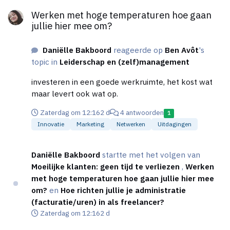
Werken met hoge temperaturen hoe gaan jullie hier mee om?
boekhouding betreft ben ik alleen nog maar bezig
pittiger. Dikke kleding en handschoenen is niet
Werken met hoge temperaturen hoe gaan
met factureren (toch ook een leuk deel van
prettig werken. En na 1,5 tot 2 uur moet je eruit om
jullie hier mee om?
ondernemerschap) en één keer per weer een
te voorkomen dat je een ijspegel wordt. Doe mij de
betalingsbestand downloaden uit Yuki en uploaden
zomer maar. 😉
Daniëlle Bakboord
reageerde op
Ben Avôt
's
naar de bank.
topic in
Leiderschap en (zelf)management
investeren in een goede werkruimte, het kost wat
maar levert ook wat op.
Zaterdag om 12:16
2 d
4 antwoorden
1
Innovatie
Marketing
Netwerken
Uitdagingen
Daniëlle Bakboord
startte met het volgen van
Moeilijke klanten: geen tijd te verliezen
,
Werken
met hoge temperaturen hoe gaan jullie hier mee
om?
en
Hoe richten jullie je administratie
(facturatie/uren) in als freelancer?
Zaterdag om 12:16
2 d
Hoe richten jullie je administratie (facturatie/uren) in als freela