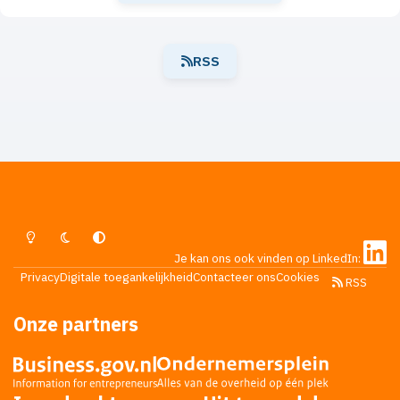
RSS
Lichte Modus
Donkere Modus
Systeemvoorkeur
Je kan ons ook vinden op LinkedIn:
Privacy
Digitale toegankelijkheid
Contacteer ons
Cookies
RSS
Onze partners