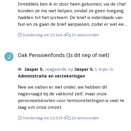
Inmiddels ben ik er door heen gekomen, via de chat
konden ze mij niet helpen, omdat ze geen toegang
hadden tot het systeem. De brief is inderdaads van
hun en ze gaan de brief aanpassen, zodat er wel een
telefoonnummer en emailadres in komen en dat de
Donderdag om 13:16
4 d
10 antwoorden
datum gaat kloppen. Na het nette telefoongesprek
met de juiste afdeling trek ik terug dat het amateurs
Oak Pensioenfonds (Is dit nep of niet)
zijn. Degene die de brief heeft gemaakt, moet
Oak Pensioenfonds (Is dit nep of niet)
wellicht een keer op cursus, maar de afhandeling
was heel netjes en prrofessioneel.
Jasper S.
reageerde op
Jasper S.
's topic in
Administratie en verzekeringen
Nee we vallen er niet onder, we hebben dit
nagevraagd bij de vakbond zelf, maar onze
personeelskosten voor tentoonstellingen is veel te
laag ivm onze omzet.
Donderdag om 12:52
4 d
10 antwoorden
Oak Pensioenfonds (Is dit nep of niet)