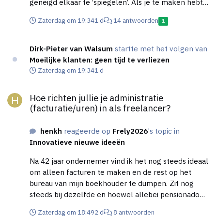
geneigd elkaar te ‘spiegelen’. Als je te maken hebt
met een nare klant kun je ook goed maar jezelf
Zaterdag om 19:34
1 d
14 antwoorden
1
kijken. Ben jezelf te meegaand of juist halsstarrig.
Goed je eigen grenzen aangeven, zeker aan het
begin van een project is van belang. Volgens mij
Dirk-Pieter van Walsum
startte met het volgen van
komen de meeste uitdagingen met personen (ik
Moeilijke klanten: geen tijd te verliezen
schat 2/3) door gebrekkige communicatie. Daar kun
Zaterdag om 19:34
1 d
je zelf ook veel aan doen. Het Nivea-principe (niet-
Hoe richten jullie je administratie (facturatie/uren) in als freela
invullen-voor-een-ander) is een goede leidraad waar
Hoe richten jullie je administratie
ik me probeer aan te houden.Als je iets niet weet,
(facturatie/uren) in als freelancer?
vraag het. Ik wil niet social media de schuld geven,
maar ‘geduld’ is minder in de mode, alles moet snel
henkh
reageerde op
Frely2026
's topic in
en de zorgvuldigheid staat daarbij, vaak onder druk.
Innovatieve nieuwe ideeën
En de gigantische hoeveelheid aan informatie
stromen helpt niet bepaald om die druk te
Na 42 jaar ondernemer vind ik het nog steeds ideaal
verminderen. Moeilijk, in de zin van een uitdagende
om alleen facturen te maken en de rest op het
klus, zie ik eerder als iets positiefs, je wordt er door
bureau van mijn boekhouder te dumpen. Zit nog
uitgedaagd, leert er wat bij, daar wordt je uiteindelijk
steeds bij dezelfde en hoewel allebei pensionado
sterker van (Hoe vervelend het op het moment ook
vermaken we ons nog steeds met werken in
Zaterdag om 18:49
2 d
8 antwoorden
kan zijn).
deeltijd. Voor deze manier van administratie voeren