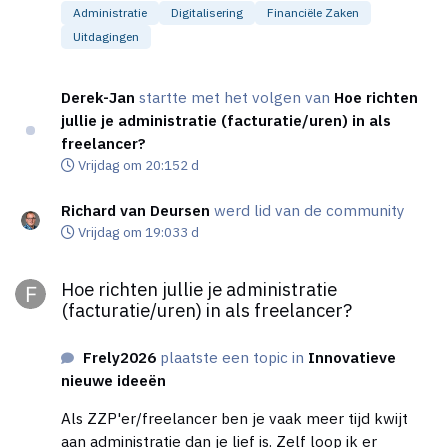
Administratie
Digitalisering
Financiële Zaken
Uitdagingen
Derek-Jan
startte met het volgen van
Hoe richten
jullie je administratie (facturatie/uren) in als
freelancer?
Vrijdag om 20:15
2 d
Richard van Deursen
werd lid van de community
Vrijdag om 19:03
3 d
Hoe richten jullie je administratie (facturatie/uren) in als freela
Hoe richten jullie je administratie
(facturatie/uren) in als freelancer?
Frely2026
plaatste een topic in
Innovatieve
nieuwe ideeën
Als ZZP'er/freelancer ben je vaak meer tijd kwijt
aan administratie dan je lief is. Zelf loop ik er