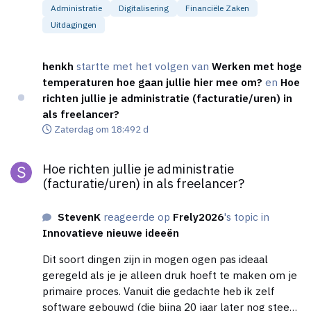
Administratie
Digitalisering
Financiële Zaken
betaal ik wel de hoofdprijs maar heb daar nooit
Uitdagingen
wakker van gelegen. Heb me altijd gericht op omzet
en winst, kosten zijn bijzaken die je zelf in de hand
hebt.
henkh
startte met het volgen van
Werken met hoge
temperaturen hoe gaan jullie hier mee om?
en
Hoe
richten jullie je administratie (facturatie/uren) in
als freelancer?
Zaterdag om 18:49
2 d
Hoe richten jullie je administratie (facturatie/uren) in als freela
Hoe richten jullie je administratie
(facturatie/uren) in als freelancer?
StevenK
reageerde op
Frely2026
's topic in
Innovatieve nieuwe ideeën
Dit soort dingen zijn in mogen ogen pas ideaal
geregeld als je je alleen druk hoeft te maken om je
primaire proces. Vanuit die gedachte heb ik zelf
software gebouwd (die bijna 20 jaar later nog steeds