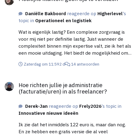
Daniëlle Bakboord
reageerde op
Higherlevel
's
topic in
Operationeel en logistiek
Wat is eigenlijk lastig? Een complexe zorgvraag is
voor mij niet per definitie lastig. Juist wanneer de
complexiteit binnen mijn expertise valt, zie ik het als
een mooie uitdaging. Het biedt de mogelijkheid om
te laten zien wanneer de situatie om extra kennis,
Zaterdag om 11:59
2 d
14 antwoorden
coördinatie en maatwerk vraagt. Ik heb eerder
ervaren dat het goed begeleiden van één complexe
Hoe richten jullie je administratie (facturatie/uren) in als freela
casus kan leiden tot vertrouwen en vervolgvragen.
Hoe richten jullie je administratie
In een eerdere situatie leverde dit enkele maanden
(facturatie/uren) in als freelancer?
later zelfs vijf nieuwe cliënten op met een
vergelijkbare zorgvraag. Complexiteit kan dus niet
Derek-Jan
reageerde op
Frely2026
's topic in
alleen inhoudelijk waardevol zijn, maar ook
Innovatieve nieuwe ideeën
bijdragen aan de zichtbaarheid en positionering van
mijn organisatie. Lastig wordt het wanneer de
Ik zie dat het inmiddels 122 euro is, maar dan nog.
verwachtingen van een potentiële cliënt niet passen
En ze hebben een gratis versie die al veel