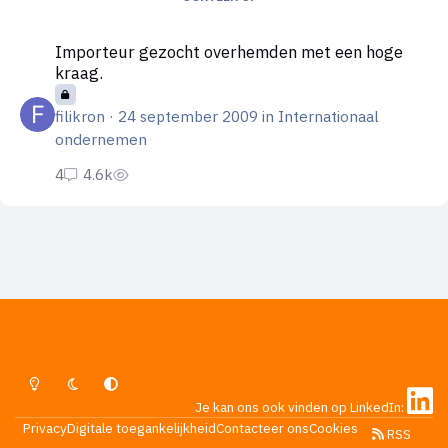
Importeur gezocht overhemden met een hoge kraag.
Importeur gezocht overhemden met een hoge
kraag.
filikron
·
24 september 2009
in
Internationaal
ondernemen
Lichte Modus
Donkere Modus
Systeemvoorkeur
Je kan ons ook vinden op LinkedIn:
Privacy
Digitale toegankelijkheid
Contacteer ons
Cookies
RSS