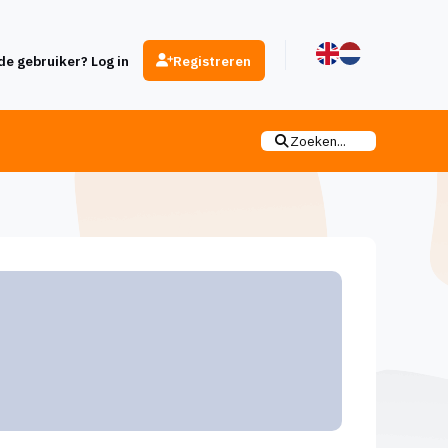
e gebruiker? Log in
Registreren
Zoeken...