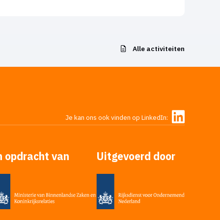
Alle activiteiten
Je kan ons ook vinden op LinkedIn:
n opdracht van
Uitgevoerd door