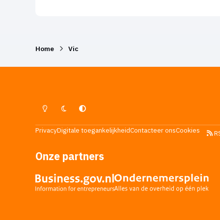
Home
Vic
Lichte Modus
Donkere Modus
Systeemvoorkeur
Privacy
Digitale toegankelijkheid
Contacteer ons
Cookies
R
Onze partners