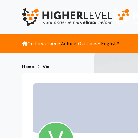
Ga naar inhoud
Onderwerpen
Actueel
Over ons
English?
Home
Vic