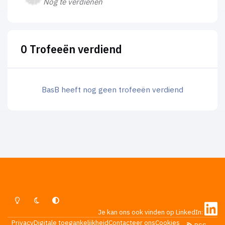
Nog te verdienen
0 Trofeeën verdiend
BasB heeft nog geen trofeeën verdiend
Lichte Modus
Donkere Modus
Systeemvoorkeur
Je kan ons ook vinden op LinkedIn:
Privacy
Digitale toegankelijkheid
Contacteer ons
Cookies