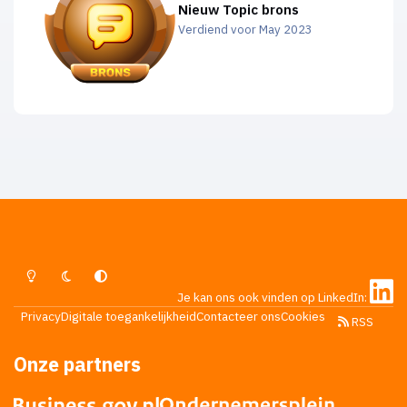
Nieuw Topic brons
Verdiend voor May 2023
Lichte Modus
Donkere Modus
Systeemvoorkeur
Je kan ons ook vinden op LinkedIn:
Privacy
Digitale toegankelijkheid
Contacteer ons
Cookies
RSS
Onze partners