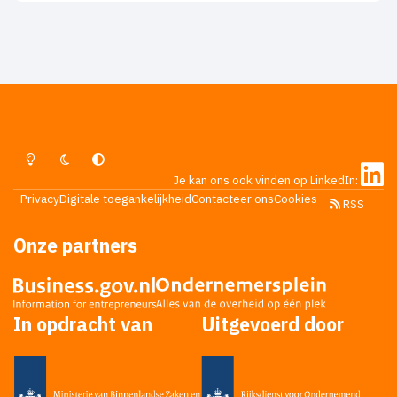
Lichte Modus
Donkere Modus
Systeemvoorkeur
Je kan ons ook vinden op LinkedIn:
Privacy
Digitale toegankelijkheid
Contacteer ons
Cookies
RSS
Onze partners
In opdracht van
Uitgevoerd door