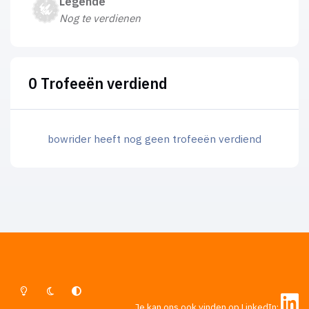
Legende
Nog te verdienen
0 Trofeeën verdiend
bowrider heeft nog geen trofeeën verdiend
Lichte Modus
Donkere Modus
Systeemvoorkeur
Je kan ons ook vinden op LinkedIn: