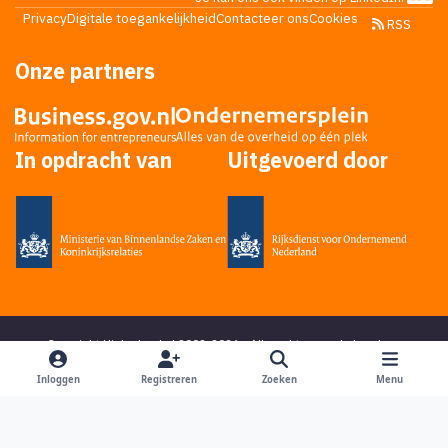
Privacy
Digitale toegankelijkheid
Contacteer ons
Cookies
RSS
Onze partners
In opdracht van
Uitgevoerd door
Copyright Higherlevel.nl 2002-2026 - Alle rechten voorbehouden -
Privacy statement
- Powered by
Ping Media
&
DoReply
en bedacht door
Mikky
Inloggen
Registreren
Zoeken
Menu