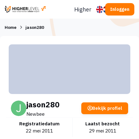
Ga naar inhoud
Higherlevel
Inloggen
Home
jason280
jason280
Bekijk profiel
Newbee
Registratiedatum
Laatst bezocht
22 mei 2011
29 mei 2011