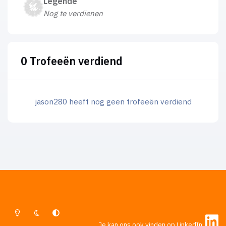
Legende
Nog te verdienen
0 Trofeeën verdiend
jason280 heeft nog geen trofeeën verdiend
Lichte Modus
Donkere Modus
Systeemvoorkeur
Je kan ons ook vinden op LinkedIn: