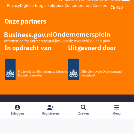
Privacy
Digitale toegankelijkheid
Contacteer ons
Cookies
RSS
Onze partners
In opdracht van
Uitgevoerd door
Copyright Higherlevel.nl 2002-2026 - Alle rechten voorbehouden -
Privacy statement
- Powered by
Ping Media
&
DoReply
en bedacht door
Mikky
Inloggen
Registreren
Zoeken
Menu