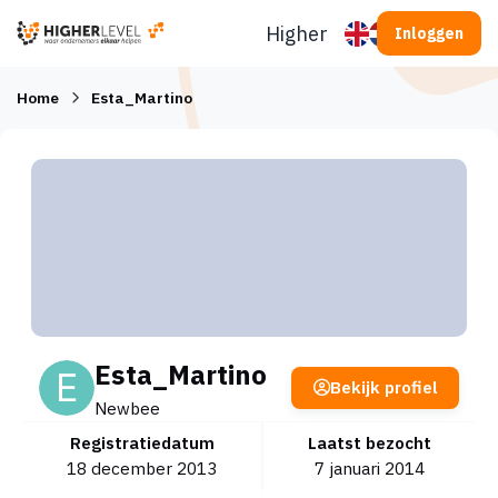
Ga naar inhoud
Higherlevel
Inloggen
Home
Esta_Martino
Esta_Martino
Bekijk profiel
Newbee
Registratiedatum
Laatst bezocht
18 december 2013
7 januari 2014