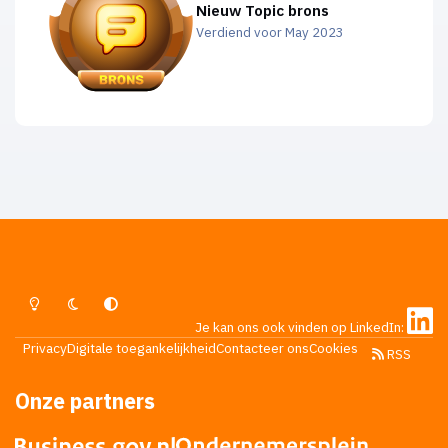
Nieuw Topic brons
Verdiend voor May 2023
Lichte Modus
Donkere Modus
Systeemvoorkeur
Je kan ons ook vinden op LinkedIn:
Privacy
Digitale toegankelijkheid
Contacteer ons
Cookies
RSS
Onze partners