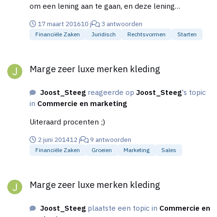
om een lening aan te gaan, en deze lening
eventueel later om te zetten in ruil voor een 'stil
17 maart 2016
10 j
3 antwoorden
vennootschap' in de CV. Een soort converteerbare
Financiële Zaken
Juridisch
Rechtsvormen
Starten
lening, maar dan niet voor een BV maar voor een CV.
Kan zo'n constructie zonder problemen worden
Marge zeer luxe merken kleding
vastgelegd in de leenovereenkomst tussen CV en
Marge zeer luxe merken kleding
kredietverstrekker, en/of zijn hier juridische en
fiscale consequenties aan verbonden? Groet, Joost
Joost_Steeg
reageerde op
Joost_Steeg
's topic
in
Commercie en marketing
Uiteraard procenten ;)
2 juni 2014
12 j
9 antwoorden
Financiële Zaken
Groeien
Marketing
Sales
Marge zeer luxe merken kleding
Marge zeer luxe merken kleding
Joost_Steeg
plaatste een topic in
Commercie en