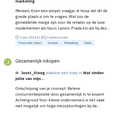
marketing
Mensen, Even een simpel vraagje, ik hoop dat dit de
goede plaats is om te vragen. Wat zou de
gemiddelde marge zijn voor de retailer op de luxe
modemerken als Gucci, Lanvin, Prada etc.als hij deze
inkoopt bij de officiele agent/importeur? Liggen
2 juni 2014
12 j
9 antwoorden
deze marges juist vrij hoog (relatief lage
Financiële Zaken
Groeien
Marketing
Sales
omloopsnelheid) of juist vrij laag (dure producten).
Iemand enig idee?
Gezamenlijk inkopen
Gezamenlijk inkopen
Joost_Steeg
plaatste een topic in
Wat vinden
jullie van mijn...
Omschrijving van je concept: Betere
concurrentiepositie door gezamenlijk in te kopen!
Achtergrond Voor kleine ondernemers is het vaak
niet mogelijk om hoge inkoopkortingen bij de
leverancier te bedingen omdat de afnamevolumes