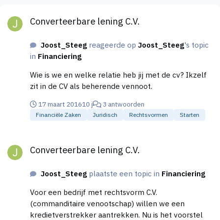
Converteerbare lening C.V.
Converteerbare lening C.V.
Joost_Steeg
reageerde op
Joost_Steeg
's topic
in
Financiering
Wie is we en welke relatie heb jij met de cv? Ikzelf
zit in de CV als beherende vennoot.
17 maart 2016
10 j
3 antwoorden
Financiële Zaken
Juridisch
Rechtsvormen
Starten
Converteerbare lening C.V.
Converteerbare lening C.V.
Joost_Steeg
plaatste een topic in
Financiering
Voor een bedrijf met rechtsvorm C.V.
(commanditaire venootschap) willen we een
kredietverstrekker aantrekken. Nu is het voorstel