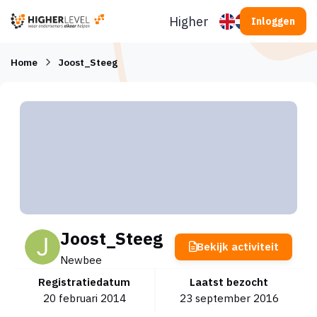
Ga naar inhoud
Higherlevel
Inloggen
Home
Joost_Steeg
Joost_Steeg
Bekijk activiteit
Newbee
Registratiedatum
Laatst bezocht
20 februari 2014
23 september 2016