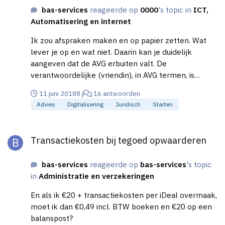
bas-services
reageerde op
0000
's topic in
ICT,
Automatisering en internet
Ik zou afspraken maken en op papier zetten. Wat
lever je op en wat niet. Daarin kan je duidelijk
aangeven dat de AVG erbuiten valt. De
verantwoordelijke (vriendin), in AVG termen, is
verantwoordelijk voor de juridische afhandeling. Je
11 juni 2018
8 j
16 antwoorden
geeft aan dat de website en het domein op haar
Advies
Digitalisering
Juridisch
Starten
naam staat. Gelijk een bruggetje naar je tweede
vraag: de webhostingpartij is in deze een verwerker
Transactiekosten bij tegoed opwaarderen
en heeft een verantwoordingsplicht naar je vriendin
Transactiekosten bij tegoed opwaarderen
(klant). De verwerker dient zich in te spannen om de
systemen te beveiligen. Bij een datalek dient het
bas-services
reageerde op
bas-services
's topic
bedrijf dit te melden (binnen 72 uur), zowel aan je
in
Administratie en verzekeringen
vriendin als de Autoriteit Persoonsgegevens (AP).
Zodra jij bijv. een lekke module schrijft dan kan de
En als ik €20 + transactiekosten per iDeal overmaak,
eigenaar een datalek creëren. Je vriendin moet dit
moet ik dan €0,49 incl. BTW boeken en €20 op een
dan tevens melden aan haar klanten en aan de AP.
balanspost?
Daarnaast dient jouw vriendin een