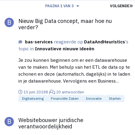
L
PAGINA 1 VAN 3
VOLGENDE
Nieuw Big Data concept, maar hoe nu verder?
Nieuw Big Data concept, maar hoe nu
verder?
bas-services
reageerde op
DataAndHeuristics
's
topic in
Innovatieve nieuwe ideeën
Je zou kunnen beginnen om er een datawarehouse
van te maken. Met behulp van het ETL de data op te
schonen en deze (automatisch, dagelijks) in te laden
in je datawarehouse. Vervolgens een Business
intelligence oplossing zoeken, zoals Tableau of
15 juni 2018
8 j
20 antwoorden
PowerBI om je data te kunnen analyseren en te
Digitalisering
Financiële Zaken
Innovatie
Starten
visualiseren. Zoiets zou geen €100k moeten kosten
denk ik... Vervolgens zou je een rapportage kunnen
Websitebouwer juridische verantwoordelijkheid
opleveren als product aan een specifieke klant.
Websitebouwer juridische
Nieuwsgierige vraag van mijn kant: over hoeveel
verantwoordelijkheid
rows/GB data praten we?