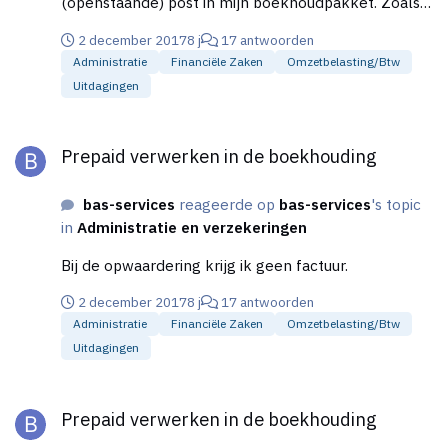
(openstaande) post in mijn boekhoudpakket. Zoals
vermeld krijg ik maandelijks wel een factuur met de
2 december 2017
8 j
17 antwoorden
verbruikskosten. Deze kan ik wel boeken maar dan
Administratie
Financiële Zaken
Omzetbelasting/btw
zit ik nog steeds met de opwaardering die ik, naar
Uitdagingen
mijn idee, nergens kwijt kan. Ik gebruik E-
boekhouden. Kan ik dit dan boeken als geld
Prepaid verwerken in de boekhouding
uitgegeven i.p.v. factuurbetaling verstuurd?
Prepaid verwerken in de boekhouding
bas-services
reageerde op
bas-services
's topic
in
Administratie en verzekeringen
Bij de opwaardering krijg ik geen factuur.
2 december 2017
8 j
17 antwoorden
Administratie
Financiële Zaken
Omzetbelasting/btw
Uitdagingen
Prepaid verwerken in de boekhouding
Prepaid verwerken in de boekhouding