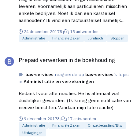
leveren. Voornamelijk aan particulieren, misschien
enkele bedrijven. Moet ik dan een kasstelsel
aanhouden? Ik vind een factuurstelsel namelijk
overzichtelijker qua boekhouding. Moet ik dit ten
24 december 2017
8 j
15 antwoorden
allen tijden aangeven bij de belastingdienst of is er
Administratie
Financiële Zaken
Juridisch
Stoppen
bij de start van een onderneming een soort
'standaard'-stelsel (bijv factuur)?
Prepaid verwerken in de boekhouding
Prepaid verwerken in de boekhouding
bas-services
reageerde op
bas-services
's topic
in
Administratie en verzekeringen
Bedankt voor alle reacties. Het is allemaal wat
duidelijker geworden. (Ik kreeg geen notificatie van
nieuwe berichten. Vandaar mijn late reactie)
9 december 2017
8 j
17 antwoorden
Administratie
Financiële Zaken
Omzetbelasting/btw
Uitdagingen