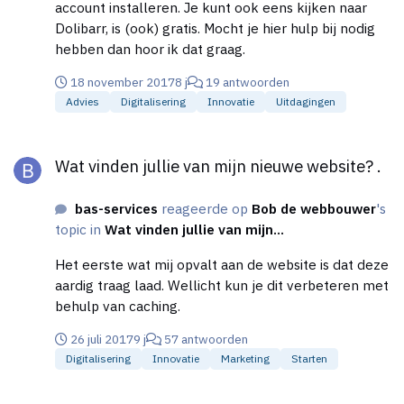
account installeren. Je kunt ook eens kijken naar
Dolibarr, is (ook) gratis. Mocht je hier hulp bij nodig
hebben dan hoor ik dat graag.
18 november 2017
8 j
19 antwoorden
Advies
Digitalisering
Innovatie
Uitdagingen
Wat vinden jullie van mijn nieuwe website? .
Wat vinden jullie van mijn nieuwe website? .
bas-services
reageerde op
Bob de webbouwer
's
topic in
Wat vinden jullie van mijn...
Het eerste wat mij opvalt aan de website is dat deze
aardig traag laad. Wellicht kun je dit verbeteren met
behulp van caching.
26 juli 2017
9 j
57 antwoorden
Digitalisering
Innovatie
Marketing
Starten
Wat vinden jullie van mijn nieuwe website? [mediabureau]