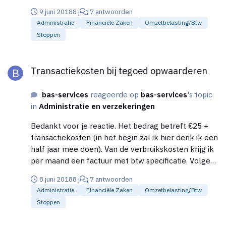
verwerkersovereenkomst af te sluiten met deze
9 juni 2018
8 j
7 antwoorden
hostingpartij. In de verwerkersovereenkomst staat
Administratie
Financiële Zaken
Omzetbelasting/btw
dit ook beschreven. disclaimer: ik ben geen jurist,
Stoppen
bovenstaand is op basis van eigen ervaring. Neem bij
twijfel contact op met een jurist. Er kunnen aan
Transactiekosten bij tegoed opwaarderen
Transactiekosten bij tegoed opwaarderen
bovenstaand geen rechten worden ontleend.
bas-services
reageerde op
bas-services
's topic
in
Administratie en verzekeringen
Bedankt voor je reactie. Het bedrag betreft €25 +
transactiekosten (in het begin zal ik hier denk ik een
half jaar mee doen). Van de verbruikskosten krijg ik
per maand een factuur met btw specificatie. Volgens
mij krijg ik wel een factuur, want over de
8 juni 2018
8 j
7 antwoorden
transactiekosten moet ik btw betalen (als ik een
Administratie
Financiële Zaken
Omzetbelasting/btw
willekeurige factuur voor een willekeurige maand
Stoppen
bekijk op mijn privé account).
Transactiekosten bij tegoed opwaarderen