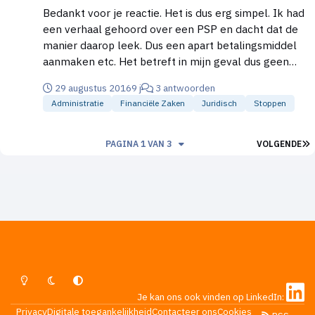
Bedankt voor je reactie. Het is dus erg simpel. Ik had
een verhaal gehoord over een PSP en dacht dat de
manier daarop leek. Dus een apart betalingsmiddel
aanmaken etc. Het betreft in mijn geval dus geen
kortlopende vordering?
29 augustus 2016
9 j
3 antwoorden
(https://www.higherlevel.nl/forum/index.php?
Administratie
Financiële Zaken
Juridisch
Stoppen
board=16;action=display;threadid=47600) Bas
L
PAGINA 1 VAN 3
VOLGENDE
Lichte Modus
Donkere Modus
Systeemvoorkeur
Je kan ons ook vinden op LinkedIn:
Privacy
Digitale toegankelijkheid
Contacteer ons
Cookies