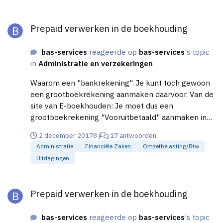
Prepaid verwerken in de boekhouding
Prepaid verwerken in de boekhouding
bas-services
reageerde op
bas-services
's topic
in
Administratie en verzekeringen
Waarom een "bankrekening". Je kunt toch gewoon
een grootboekrekening aanmaken daarvoor. Van de
site van E-boekhouden: Je moet dus een
grootboekrekening "Vooruitbetaald" aanmaken in
de categorie "bezittingen". En je boekt dan van bank
2 december 2017
8 j
17 antwoorden
naar die rekening bij betaling. Uiteindelijk boek je de
Administratie
Financiële Zaken
Omzetbelasting/btw
factuur en btw en dan dat totaalbedrag daarvan
Uitdagingen
tegen op die rekening. Bedankt voor je reactie. Dit
klinkt tevens als een tussenrekening (grootboek).
Prepaid verwerken in de boekhouding
Op dat moment moet ik wel werken met een
Prepaid verwerken in de boekhouding
memoriaal-boeking als ik het goed begrijp, om het
geld van de ene naar de andere grootboek te
bas-services
reageerde op
bas-services
's topic
verschuiven. Een aparte bankrekening aanmaken