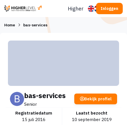
Ga naar inhoud
Higherlevel
Inloggen
Home
bas-services
bas-services
Bekijk profiel
Senior
Registratiedatum
Laatst bezocht
15 juli 2016
10 september 2019