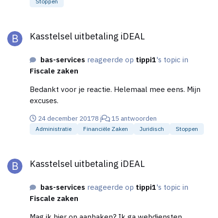
Stoppen
boeken in het huidige jaar. 'Om mij heen' hoor ik dat
dit kan, maar wat is gebruikelijk?
Kasstelsel uitbetaling iDEAL
Kasstelsel uitbetaling iDEAL
bas-services
reageerde op
tippi1
's topic in
Fiscale zaken
Bedankt voor je reactie. Helemaal mee eens. Mijn
excuses.
24 december 2017
8 j
15 antwoorden
Administratie
Financiële Zaken
Juridisch
Stoppen
Kasstelsel uitbetaling iDEAL
Kasstelsel uitbetaling iDEAL
bas-services
reageerde op
tippi1
's topic in
Fiscale zaken
Mag ik hier op aanhaken? Ik ga webdiensten