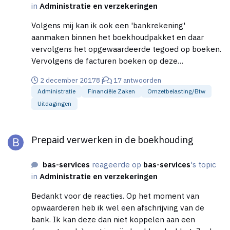
in
Administratie en verzekeringen
leek mij iets makkelijker. Weet alleen niet of dat de
juiste manier is.
Volgens mij kan ik ook een 'bankrekening'
aanmaken binnen het boekhoudpakket en daar
vervolgens het opgewaardeerde tegoed op boeken.
Vervolgens de facturen boeken op deze
'bankrekening'?
2 december 2017
8 j
17 antwoorden
Administratie
Financiële Zaken
Omzetbelasting/btw
Uitdagingen
Prepaid verwerken in de boekhouding
Prepaid verwerken in de boekhouding
bas-services
reageerde op
bas-services
's topic
in
Administratie en verzekeringen
Bedankt voor de reacties. Op het moment van
opwaarderen heb ik wel een afschrijving van de
bank. Ik kan deze dan niet koppelen aan een