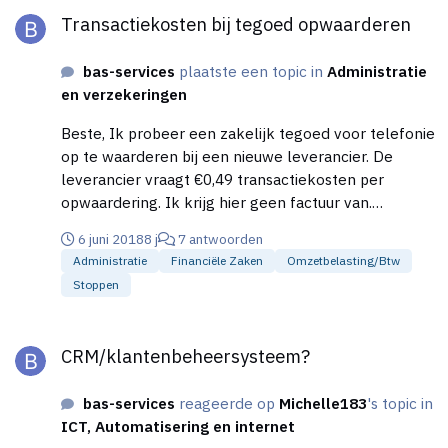
Transactiekosten bij tegoed opwaarderen
bas-services
plaatste een topic in
Administratie
en verzekeringen
Beste, Ik probeer een zakelijk tegoed voor telefonie
op te waarderen bij een nieuwe leverancier. De
leverancier vraagt €0,49 transactiekosten per
opwaardering. Ik krijg hier geen factuur van.
Vervolgens wil ik het tegoed wat ik heb
6 juni 2018
8 j
7 antwoorden
opgewaardeerd boeken op een reeds aangemaakte
Administratie
Financiële Zaken
Omzetbelasting/btw
balansrekening, om vervolgens de verbruikskosten
Stoppen
te boeken op deze tegenrekening. Hoe moet ik de
transactiekosten boeken? Kan ik dit als 'iDeal
CRM/klantenbeheersysteem?
transactiekosten crediteur' boeken? Moet dit dan
CRM/klantenbeheersysteem?
ook zonder BTW, omdat ik geen factuur heb
ontvangen (dus ook geen factuurnr.)? p.s. het zou
bas-services
reageerde op
Michelle183
's topic in
kunnen voorkomen dat de vermelde balansrekening
ICT, Automatisering en internet
nooit op €0,00 uit gaat komen. Hoe zal ik in zo'n