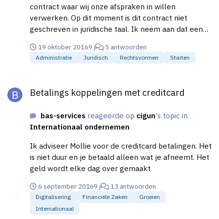
een boekhouder inschakelen maar ik wil dit in het
contract waar wij onze afspraken in willen
begin zelfstandig regelen. Zou iemand mij kunnen
verwerken. Op dit moment is dit contract niet
uitleggen hoe bovenstaand (boekhoudtechnisch)
geschreven in juridische taal. Ik neem aan dat een
precies in zijn werk gaat? Bij voorbaat dank! Bas-
handtekening van elke vennoot voldoende is of
Services
19 oktober 2016
9 j
5 antwoorden
wordt er geacht dat het contract wel in juridische
Administratie
Juridisch
Rechtsvormen
Starten
taal wordt opgemaakt? Bij voorbaat dank. Bas
Betalings koppelingen met creditcard
Betalings koppelingen met creditcard
bas-services
reageerde op
cigun
's topic in
Internationaal ondernemen
Ik adviseer Mollie voor de creditcard betalingen. Het
is niet duur en je betaald alleen wat je afneemt. Het
geld wordt elke dag over gemaakt
6 september 2016
9 j
13 antwoorden
Digitalisering
Financiële Zaken
Groeien
Internationaal