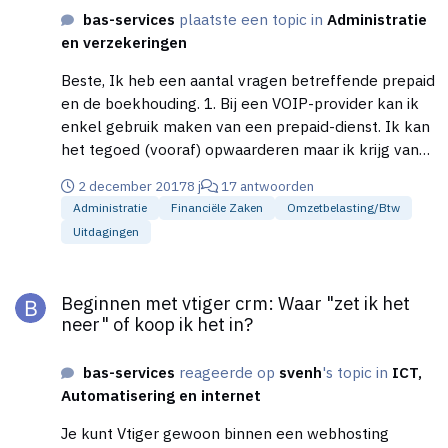
bas-services
plaatste een topic in
Administratie
en verzekeringen
Beste, Ik heb een aantal vragen betreffende prepaid
en de boekhouding. 1. Bij een VOIP-provider kan ik
enkel gebruik maken van een prepaid-dienst. Ik kan
het tegoed (vooraf) opwaarderen maar ik krijg van
deze opwaardering geen factuur. Daarentegen krijg
2 december 2017
8 j
17 antwoorden
ik wel achteraf een factuur van de verbruikskosten
Administratie
Financiële Zaken
Omzetbelasting/btw
met BTW specificatie. Hoe verwerk ik dit in de
Uitdagingen
boekhouding? 2. Bij een ander bedrijf kan ik niet op
rekening kopen en dien ik de openstaande post te
Beginnen met vtiger crm: Waar "zet ik het neer" of koop ik het 
voldoen met een saldo, waarbij ik het tegoed vooraf
Beginnen met vtiger crm: Waar "zet ik het
online moet opwaarderen. Ik krijg van deze
neer" of koop ik het in?
transactie tevens geen factuur, enkel van de
diensten die ik op dat moment afneem. Het is voor
bas-services
reageerde op
svenh
's topic in
ICT,
mij onduidelijk hoe dit in zijn werk gaat. Kunnen jullie
Automatisering en internet
mij helpen? Bij voorbaat dank!
Je kunt Vtiger gewoon binnen een webhosting