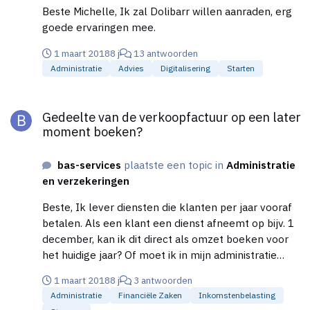
situatie dit moeten boeken? Of kan ik dit laten zoals
Beste Michelle, Ik zal Dolibarr willen aanraden, erg
het is? Ik verneem het graag en bij voorbaat dank.
goede ervaringen mee.
1 maart 2018
8 j
13 antwoorden
Administratie
Advies
Digitalisering
Starten
Gedeelte van de verkoopfactuur op een later moment boeken
Gedeelte van de verkoopfactuur op een later
moment boeken?
bas-services
plaatste een topic in
Administratie
en verzekeringen
Beste, Ik lever diensten die klanten per jaar vooraf
betalen. Als een klant een dienst afneemt op bijv. 1
december, kan ik dit direct als omzet boeken voor
het huidige jaar? Of moet ik in mijn administratie
rekening houden met het huidige boekjaar en dus
1 maart 2018
8 j
3 antwoorden
1/12 in het huidige jaar boeken en 11/12 in het
Administratie
Financiële Zaken
Inkomstenbelasting
volgende jaar? Ik denk zelf dat ik dit direct kan