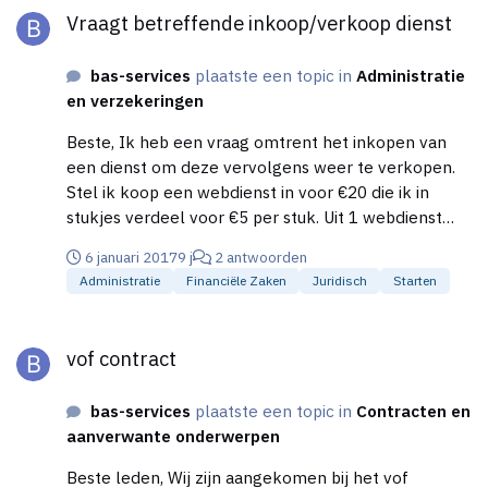
Vraagt betreffende inkoop/verkoop dienst
bas-services
plaatste een topic in
Administratie
en verzekeringen
Beste, Ik heb een vraag omtrent het inkopen van
een dienst om deze vervolgens weer te verkopen.
Stel ik koop een webdienst in voor €20 die ik in
stukjes verdeel voor €5 per stuk. Uit 1 webdienst
kan ik 5 stukjes verhuren. Ik betaal de factuur voor
6 januari 2017
9 j
2 antwoorden
deze webdienst en stuur facturen naar de klant voor
Administratie
Financiële Zaken
Juridisch
Starten
een stukje. Enerzijds heb ik dus een inkoopfactuur
die ik boek als inkoop. Anderzijds heb ik een
vof contract
verkoopfactuur voor de klant. (In eerste instantie wil
vof contract
ik de boekhouding in Excel laten verlopen) Mijn
vraag is als volgt: Hoe kan ik dit het beste scheiden,
bas-services
plaatste een topic in
Contracten en
dit omdat de inkoopfactuur in dit geval geen
aanverwante onderwerpen
bedrijfskosten betreffen. Rekening houdende met
de regels van de Belastingdienst. Ik kan natuurlijk
Beste leden, Wij zijn aangekomen bij het vof