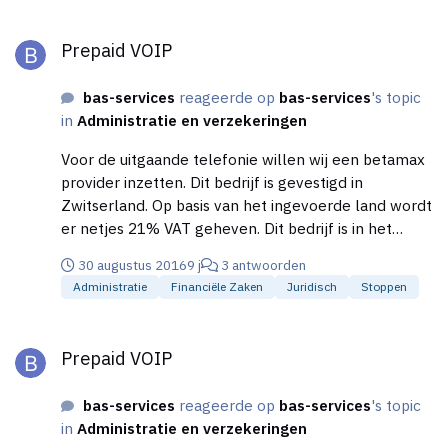
Prepaid VOIP
Prepaid VOIP
bas-services
reageerde op
bas-services
's topic
in
Administratie en verzekeringen
Voor de uitgaande telefonie willen wij een betamax
provider inzetten. Dit bedrijf is gevestigd in
Zwitserland. Op basis van het ingevoerde land wordt
er netjes 21% VAT geheven. Dit bedrijf is in het
buitenland maar ik betaal wel Nederlandse BTW.
30 augustus 2016
9 j
3 antwoorden
Hoe werkt dit precies?
Administratie
Financiële Zaken
Juridisch
Stoppen
Prepaid VOIP
Prepaid VOIP
bas-services
reageerde op
bas-services
's topic
in
Administratie en verzekeringen