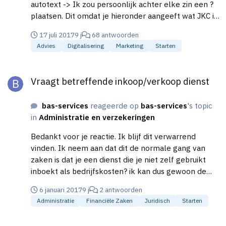
autotext -> Ik zou persoonlijk achter elke zin een ?
plaatsen. Dit omdat je hieronder aangeeft wat JKC is
en voor wie. https://www.jkc-media.nl/website-
17 juli 2017
9 j
68 antwoorden
laten-maken/ -> 'Website passend bij huisstijl' ->
Advies
Digitalisering
Marketing
Starten
'Website passend bij uw huisstijl' zal ik ervan maken
+ wat typefouten https://www.jkc-
Vraagt betreffende inkoop/verkoop dienst
media.nl/portfolio/ -> Ik zal de getoonde merken
Vraagt betreffende inkoop/verkoop dienst
niet zichtbaar maken. Dit i.v.m. het merkrecht.
Contact -> 'Wij zijn ook buiten kantoortijden
bas-services
reageerde op
bas-services
's topic
bereikbaar, dit moet wel eerst afgesproken zijn'. Ik
in
Administratie en verzekeringen
vind dit persoonlijk niet echt professioneel klinken.
+ typefouten Wellicht heb je hier wat aan.
Bedankt voor je reactie. Ik blijf dit verwarrend
vinden. Ik neem aan dat dit de normale gang van
zaken is dat je een dienst die je niet zelf gebruikt
inboekt als bedrijfskosten? ik kan dus gewoon de
crediteur inboeken als kosten en de verkoop als
6 januari 2017
9 j
2 antwoorden
omzet
Administratie
Financiële Zaken
Juridisch
Starten
Vraagt betreffende inkoop/verkoop dienst