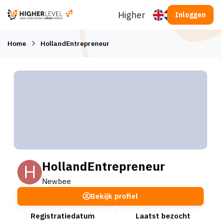
Ga naar inhoud
Higherlevel
Inloggen
Home
HollandEntrepreneur
HollandEntrepreneur
Newbee
Bekijk profiel
Registratiedatum
Laatst bezocht