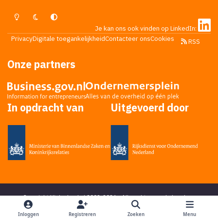
Lichte Modus
Donkere Modus
Systeemvoorkeur
Je kan ons ook vinden op LinkedIn:
Privacy
Digitale toegankelijkheid
Contacteer ons
Cookies
RSS
Onze partners
In opdracht van
Uitgevoerd door
Copyright Higherlevel.nl 2002-2026 - Alle rechten voorbehouden -
Privacy statement
- Powered by
Ping Media
&
DoReply
en bedacht door
Mikky
Inloggen
Registreren
Zoeken
Menu