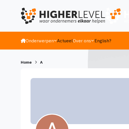
Ga naar inhoud
Onderwerpen
Actueel
Over ons
English?
Home
A