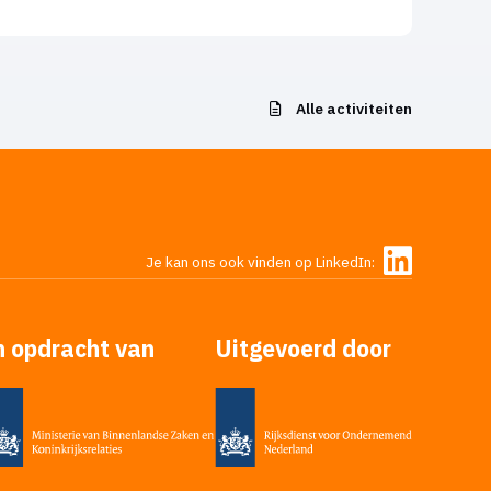
Alle activiteiten
Je kan ons ook vinden op LinkedIn:
n opdracht van
Uitgevoerd door