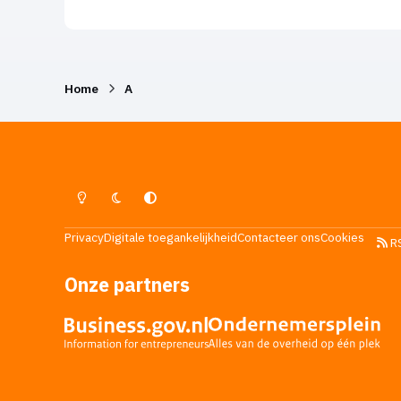
Home
A
Lichte Modus
Donkere Modus
Systeemvoorkeur
Privacy
Digitale toegankelijkheid
Contacteer ons
Cookies
R
Onze partners