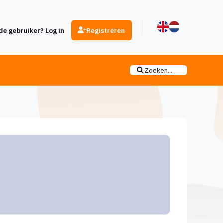
e gebruiker? Log in
Registreren
Zoeken...