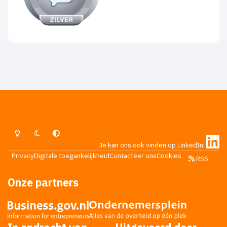
Lichte Modus
Donkere Modus
Systeemvoorkeur
Je kan ons ook vinden op LinkedIn:
Privacy
Digitale toegankelijkheid
Contacteer ons
Cookies
RSS
Onze partners