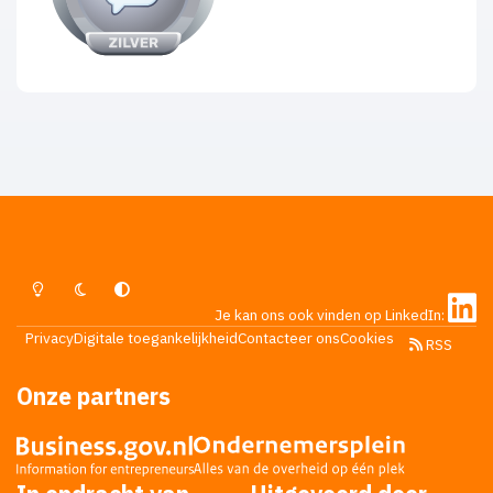
Lichte Modus
Donkere Modus
Systeemvoorkeur
Je kan ons ook vinden op LinkedIn:
Privacy
Digitale toegankelijkheid
Contacteer ons
Cookies
RSS
Onze partners