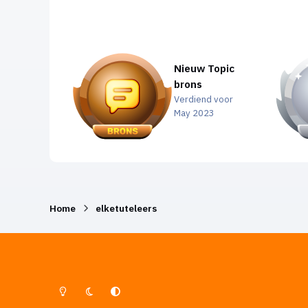
Nieuw Topic
brons
Verdiend voor
May 2023
Home
elketuteleers
Lichte Modus
Donkere Modus
Systeemvoorkeur