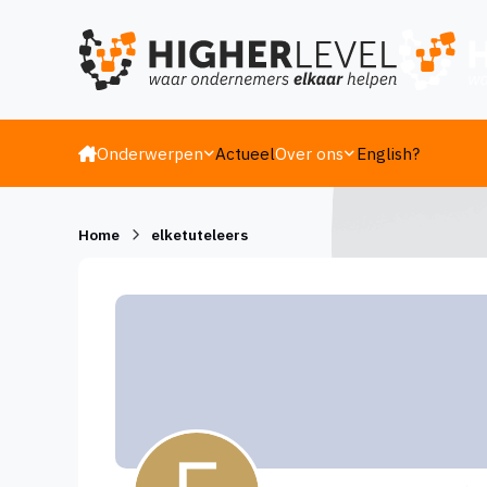
Ga naar inhoud
Onderwerpen
Actueel
Over ons
English?
Home
elketuteleers