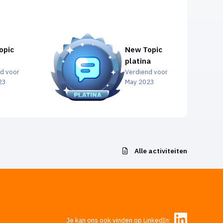
opic
New Topic
platina
d voor
Verdiend voor
23
May 2023
Alle activiteiten
Je kan ons ook vinden op LinkedIn: