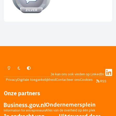
Lichte Modus
Donkere Modus
Systeemvoorkeur
Je kan ons ook vinden op LinkedIn:
Privacy
Digitale toegankelijkheid
Contacteer ons
Cookies
RSS
Onze partners