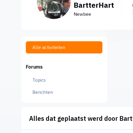
BartterHart
Newbee
Alle activiteiten
Forums
Topics
Berichten
Alles dat geplaatst werd door Bar
Videomontage voor een goed doel, welk programma