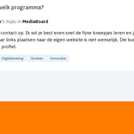
 welk programma?
k
's topic in
MediaBoard
act op. Ik wil je best even snel de fijne kneepjes leren en je helpen.
links plaatsen naar de eigen website is niet wenselijk. Die kun
 profiel.
Digitalisering
Groeien
Innovatie