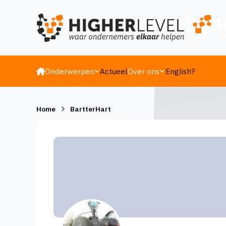
Ga naar inhoud
Onderwerpen
Actueel
Over ons
English?
Home
BartterHart