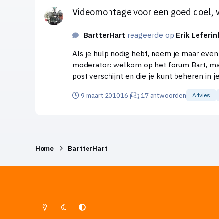
Videomontage voor een goed doel,
BartterHart
reageerde op
Erik Leferin
Als je hulp nodig hebt, neem je maar even cont
moderator: welkom op het forum Bart, maar 
post verschijnt en die je kunt beheren in je
9 maart 2010
16 j
17 antwoorden
Advies
Home
BartterHart
Lichte Modus
Donkere Modus
Systeemvoorkeur