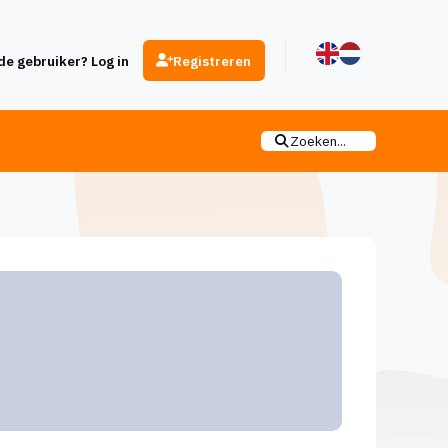
e gebruiker? Log in
Registreren
Zoeken...