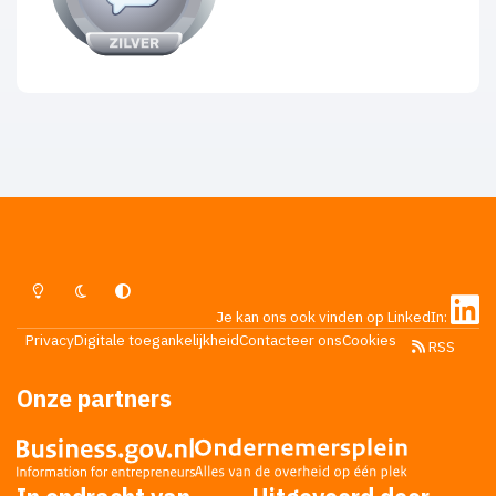
Lichte Modus
Donkere Modus
Systeemvoorkeur
Je kan ons ook vinden op LinkedIn:
Privacy
Digitale toegankelijkheid
Contacteer ons
Cookies
RSS
Onze partners