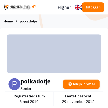
Ga naar inhoud
Higherlevel
Inloggen
Home
polkadotje
polkadotje
Bekijk profiel
Senior
Registratiedatum
Laatst bezocht
6 mei 2010
29 november 2012