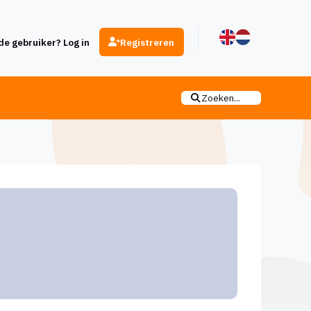
e gebruiker? Log in
Registreren
Zoeken...