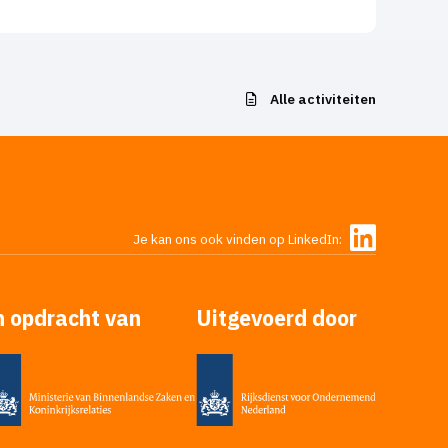
Alle activiteiten
Je kan ons ook vinden op LinkedIn:
n opdracht van
Uitgevoerd door