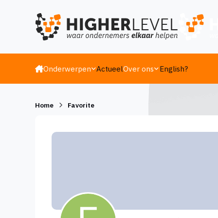
Ga naar inhoud
Onderwerpen
Actueel
Over ons
English?
Home
Favorite