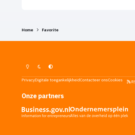
Home
Favorite
Lichte Modus
Donkere Modus
Systeemvoorkeur
Privacy
Digitale toegankelijkheid
Contacteer ons
Cookies
R
Onze partners