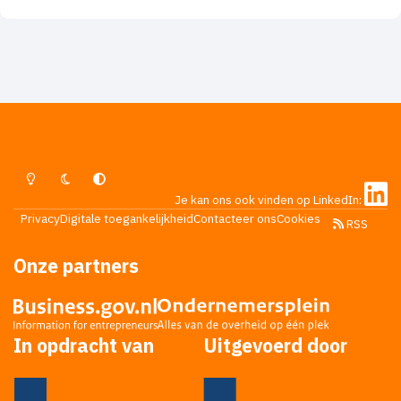
Lichte Modus
Donkere Modus
Systeemvoorkeur
Je kan ons ook vinden op LinkedIn:
Privacy
Digitale toegankelijkheid
Contacteer ons
Cookies
RSS
Onze partners
In opdracht van
Uitgevoerd door