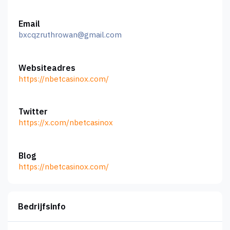
Email
bxcqzruthrowan@gmail.com
Websiteadres
https://nbetcasinox.com/
Twitter
https://x.com/nbetcasinox
Blog
https://nbetcasinox.com/
Bedrijfsinfo