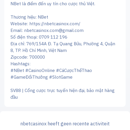
NBet là điểm đến uy tín cho cược thủ Việt.
Thương hiệu: NBet
Website: https://nbetcasinox.com/
Email: nbetcasinox.com@gmail.com
Số điện thoại: 0709 112 196
Địa chỉ: 769/154A Đ. Tạ Quang Bửu, Phường 4, Quận
8, TP. Hồ Chí Minh, Việt Nam
Zipcode: 700000
Hashtags:
#NBet #CasinoOnline #CáCượcThểThao
#GameĐổiThưởng #SlotGame
SV88 | Cổng cược trực tuyến hiện đại, bảo mật hàng
đầu
nbetcasinox heeft geen recente activiteit