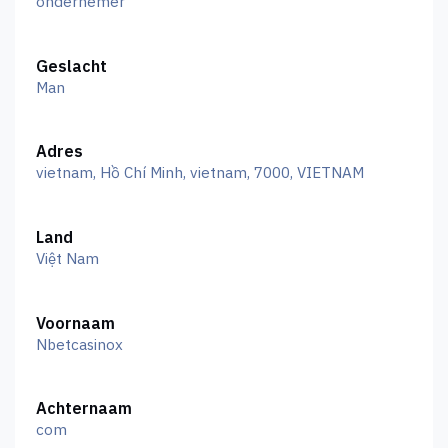
ondernemer
Geslacht
Man
Adres
vietnam, Hồ Chí Minh, vietnam, 7000, VIETNAM
Land
Việt Nam
Voornaam
Nbetcasinox
Achternaam
com