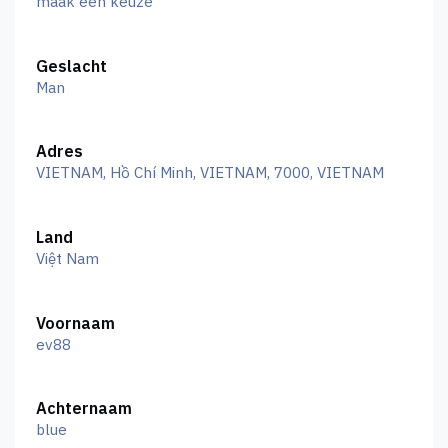
maak een keuze
Geslacht
Man
Adres
VIETNAM, Hồ Chí Minh, VIETNAM, 7000, VIETNAM
Land
Việt Nam
Voornaam
ev88
Achternaam
blue