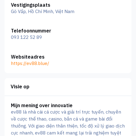
Vestigingsplaats
Gò Vấp, Hồ Chí Minh, Việt Nam
Telefoonnummer
093 122 52 89
Websiteadres
https://ev88.blue/
Visie op
Mijn mening over innovatie
ev88 là nhà cái cá cược và giải trí trực tuyến, chuyên
về cược thể thao, casino, bắn cá và game bài đổi
thưởng. Với giao diện thân thiện, tốc độ xử lý giao dịch
cực nhanh, ev88 cam kết mang lại trải nghiệm tuyệt