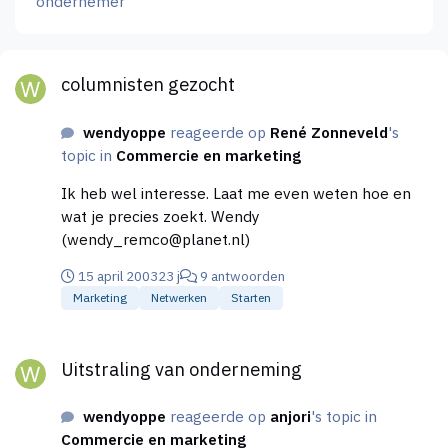
ondernemer
columnisten gezocht
columnisten gezocht
wendyoppe
reageerde op
René Zonneveld
's
topic in
Commercie en marketing
Ik heb wel interesse. Laat me even weten hoe en
wat je precies zoekt. Wendy
(wendy_remco@planet.nl)
15 april 2003
23 j
9 antwoorden
Marketing
Netwerken
Starten
Uitstraling van onderneming
Uitstraling van onderneming
wendyoppe
reageerde op
anjori
's topic in
Commercie en marketing