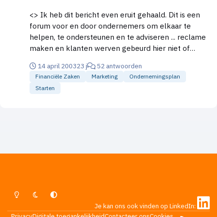
<> Ik heb dit bericht even eruit gehaald. Dit is een
forum voor en door ondernemers om elkaar te
helpen, te ondersteunen en te adviseren ... reclame
maken en klanten werven gebeurd hier niet of
anders zeer low profile (bijvoorbeeld in je signature).
14 april 2003
23 j
52 antwoorden
Ik hoop dat iedereen hier begrip voor heeft !?! Thanx
Financiële Zaken
Marketing
Ondernemingsplan
for your attention - Kermie
Starten
Lichte Modus
Donkere Modus
Systeemvoorkeur
Je kan ons ook vinden op LinkedIn:
Privacy
Digitale toegankelijkheid
Contacteer ons
Cookies