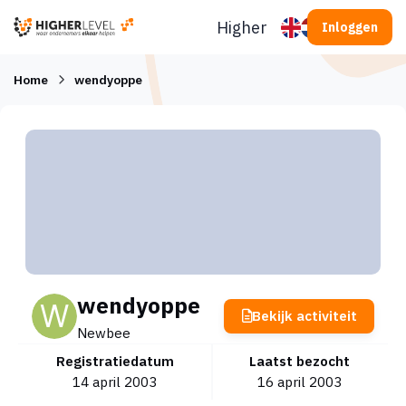
Ga naar inhoud
Higherlevel
Inloggen
Home
wendyoppe
wendyoppe
Bekijk activiteit
Newbee
Registratiedatum
Laatst bezocht
14 april 2003
16 april 2003