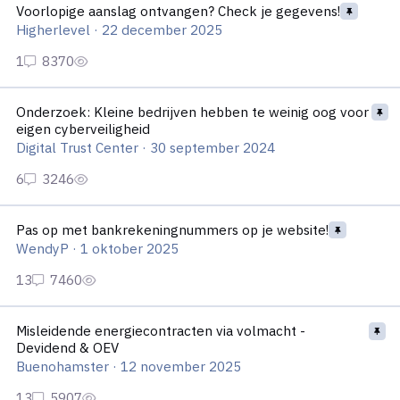
Voorlopige aanslag ontvangen? Check je gegevens!
Higherlevel
·
22 december 2025
Onderzoek: Kleine bedrijven hebben te weinig oog voor eigen c
Onderzoek: Kleine bedrijven hebben te weinig oog voor
eigen cyberveiligheid
Digital Trust Center
·
30 september 2024
Pas op met bankrekeningnummers op je website!
Pas op met bankrekeningnummers op je website!
WendyP
·
1 oktober 2025
Misleidende energiecontracten via volmacht - Devidend & OEV
Misleidende energiecontracten via volmacht -
Devidend & OEV
Buenohamster
·
12 november 2025