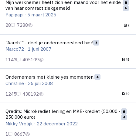
Mijn werknemer heeft zich een maand voor het einde
van haar contract ziekgemeld
Papipapi
·
5 maart 2025
2
"Aarch!!" - deel je ondernemersleed hier!
"Aarch!!" - deel je ondernemersleed hier!
Marco72
·
1 juni 2007
46
Ondernemers met kleine yes momenten.
Ondernemers met kleine yes momenten.
Christine
·
25 juli 2008
50
Qredits: Microkrediet lening en MKB-krediet (50.000 - 250.000 
Qredits: Microkrediet lening en MKB-krediet (50.000 -
250.000 euro)
Mikky Vrolijk
·
22 december 2022