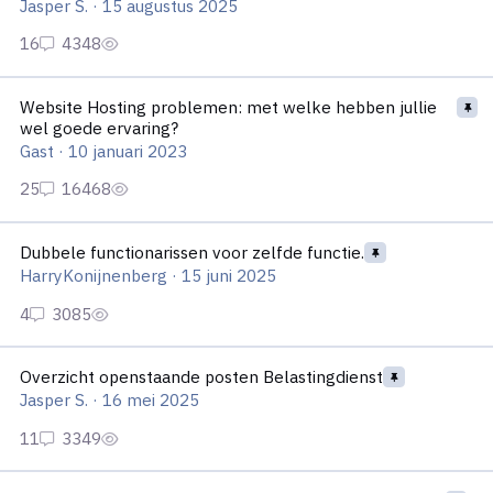
Jasper S.
·
15 augustus 2025
Website Hosting problemen: met welke hebben jullie wel goed
Website Hosting problemen: met welke hebben jullie
wel goede ervaring?
Gast
·
10 januari 2023
Dubbele functionarissen voor zelfde functie.
Dubbele functionarissen voor zelfde functie.
HarryKonijnenberg
·
15 juni 2025
Overzicht openstaande posten Belastingdienst
Overzicht openstaande posten Belastingdienst
Jasper S.
·
16 mei 2025
Mijn werknemer heeft zich een maand voor het einde van haar