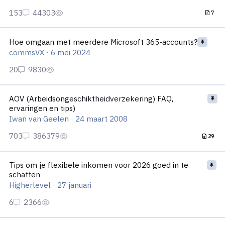
7
Hoe omgaan met meerdere Microsoft 365-accounts?
Hoe omgaan met meerdere Microsoft 365-accounts?
commsVX
·
6 mei 2024
AOV (Arbeidsongeschiktheidverzekering) FAQ, ervaringen en tip
AOV (Arbeidsongeschiktheidverzekering) FAQ,
ervaringen en tips)
Iwan van Geelen
·
24 maart 2008
29
Tips om je flexibele inkomen voor 2026 goed in te schatten
Tips om je flexibele inkomen voor 2026 goed in te
schatten
Higherlevel
·
27 januari
Voorlopige aanslag ontvangen? Check je gegevens!