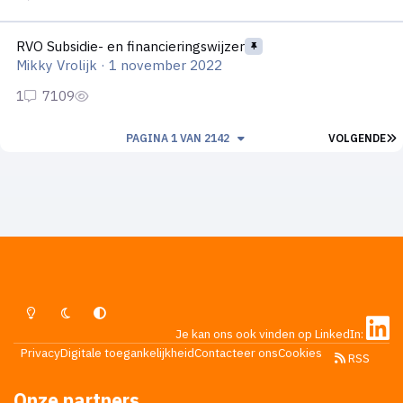
RVO Subsidie- en financieringswijzer
RVO Subsidie- en financieringswijzer
Mikky Vrolijk
·
1 november 2022
L
PAGINA 1 VAN 2142
VOLGENDE
Lichte Modus
Donkere Modus
Systeemvoorkeur
Je kan ons ook vinden op LinkedIn:
Privacy
Digitale toegankelijkheid
Contacteer ons
Cookies
RSS
Onze partners