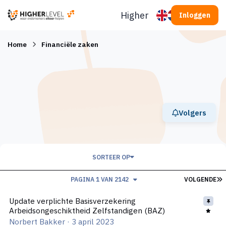
Ga naar inhoud
Higherlevel
Inloggen
Home
Financiële zaken
Volgers
SORTEER OP
L
PAGINA 1 VAN 2142
VOLGENDE
Update verplichte Basisverzekering Arbeidsongeschiktheid Zel
Update verplichte Basisverzekering
Arbeidsongeschiktheid Zelfstandigen (BAZ)
Norbert Bakker
·
3 april 2023