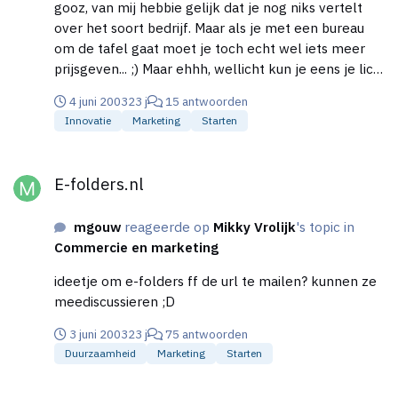
gooz, van mij hebbie gelijk dat je nog niks vertelt
over het soort bedrijf. Maar als je met een bureau
om de tafel gaat moet je toch echt wel iets meer
prijsgeven... ;) Maar ehhh, wellicht kun je eens je licht
opsteken bij BackBone marketing in Amersfoort.
4 juni 2003
23 j
15 antwoorden
Een klein ambitieus en erg enthousiast bureau. Zij
Innovatie
Marketing
Starten
werken voor grote merken (oa in de telecom,
fastmoving). Volgens mij kunnen zij je erg goed
E-folders.nl
ondersteunen met strategie maar ook de realisatie.
E-folders.nl
Als het wat wordt krijg ik vanzelf wel een
kickbackfee van hun... ;D
mgouw
reageerde op
Mikky Vrolijk
's topic in
Commercie en marketing
ideetje om e-folders ff de url te mailen? kunnen ze
meediscussieren ;D
3 juni 2003
23 j
75 antwoorden
Duurzaamheid
Marketing
Starten
Marketing advies bureau - Welk?