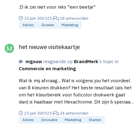
;D ik zei niet voor niks "een beetje"
23 juni 2003
23 j
18 antwoorden
Advies
Groeien
Marketing
het nieuwe visitekaartje
het nieuwe visitekaartje
mgouw
reageerde op
BrandMerk
's topic in
Commercie en marketing
Wat ik mij afvraag... Wat is volgens jou het voordeel
van 8 kleuren drukken? Het beste resultaat (als het
om het kleurbereik voor fullcolor drukwerk gaat
dan) is haalbaar met Hexachrome. Dit zijn 6 speciaal
op elkaar afgestemde kleuren. Meer kleurdiepte of
23 juni 2003
23 j
24 antwoorden
detail is helaas gewoon technisch onhaalbaar, zelfs
Advies
Innovatie
Marketing
Starten
niet met gebruik van speciale rasters zoals Crystal
en andere a-stochastiche rasters, waarbij de
Huisstijl keuze
detaillering overigens wel toeneemt. Ik zie dan ook