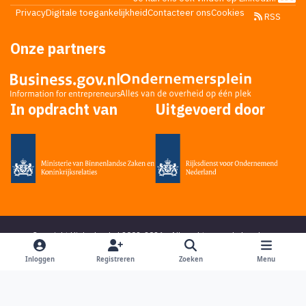
Privacy
Digitale toegankelijkheid
Contacteer ons
Cookies
RSS
Onze partners
In opdracht van
Uitgevoerd door
Copyright Higherlevel.nl 2002-2026 - Alle rechten voorbehouden -
Privacy statement
- Powered by
Ping Media
&
DoReply
en bedacht door
Mikky
Inloggen
Registreren
Zoeken
Menu