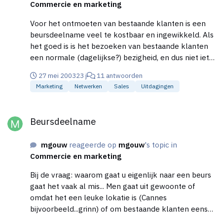
Commercie en marketing
starten en een samenwerking aangaan?
Voor het ontmoeten van bestaande klanten is een
beursdeelname veel te kostbaar en ingewikkeld. Als
het goed is is het bezoeken van bestaande klanten
een normale (dagelijkse?) bezigheid, en dus niet iets
wat je een keer per jaar op een beurs doet. Wat wel
27 mei 2003
23 j
11 antwoorden
eens gebeurt is de klant uitnodigen op de beurs om
Marketing
Netwerken
Sales
Uitdagingen
bijvoorbeeld een nieuw product te demonstreren, of
net dat laatste duwtje in de rug te geven om een
Beursdeelname
beslissing te nemen (Amerikanen vinden dat heel
Beursdeelname
normaal op een beurs, bij ons is dat wat minder).
Maar niet om hem/haar weer eens te ontmoeten...
mgouw
reageerde op
mgouw
's topic in
Maar, over het algemeen kun je zeggen dat je naar
Commercie en marketing
een beurs gaat om NIEUWE klanten te vinden...
Afspraken maken, dus niet een uur met een
Bij de vraag: waarom gaat u eigenlijk naar een beurs
potentiele klant (is dat wel zo? hoe schat je dat dan
gaat het vaak al mis... Men gaat uit gewoonte of
in?) maar kort en zakelijk in ca. 10 a 15 minuten de
omdat het een leuke lokatie is (Cannes
tijd nemen en het liefst een contactformulier
bijvoorbeeld...grinn) of om bestaande klanten eens
invullen met een visitekaartje erbij (hoeft niet waar
te ontmoeten (echt waar...)weer En niet te vergeten,