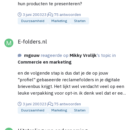
hun producten te presenteren?
3 juni 2003
23 j
75 antwoorden
Duurzaamheid
Marketing
Starten
E-folders.nl
E-folders.nl
mgouw
reageerde op
Mikky Vrolijk
's topic in
Commercie en marketing
en de volgende stap is dus dat je de op jouw
"profiel" gebaseerde reclamefolders in je digitale
brievenbus krijgt. Het lijkt wel verdacht veel op een
leuke verpakking voor opt-in. ik denk wel dat er een
tijd komt dat het interessant wordt, maar betwijfel
3 juni 2003
23 j
75 antwoorden
of e-folder.nl dat gaat meemaken.
Duurzaamheid
Marketing
Starten
Uitstraling van onderneming