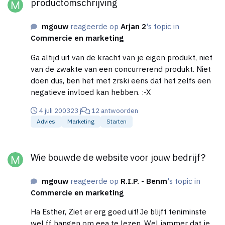
productomschrijving
mgouw
reageerde op
Arjan 2
's topic in
Commercie en marketing
Ga altijd uit van de kracht van je eigen produkt, niet
van de zwakte van een concurrerend produkt. Niet
doen dus, ben het met zrski eens dat het zelfs een
negatieve invloed kan hebben. :-X
4 juli 2003
23 j
12 antwoorden
Advies
Marketing
Starten
Wie bouwde de website voor jouw bedrijf?
Wie bouwde de website voor jouw bedrijf?
mgouw
reageerde op
R.I.P. - Benm
's topic in
Commercie en marketing
Ha Esther, Ziet er erg goed uit! Je blijft teniminste
wel ff hangen om eea te lezen. Wel jammer dat je