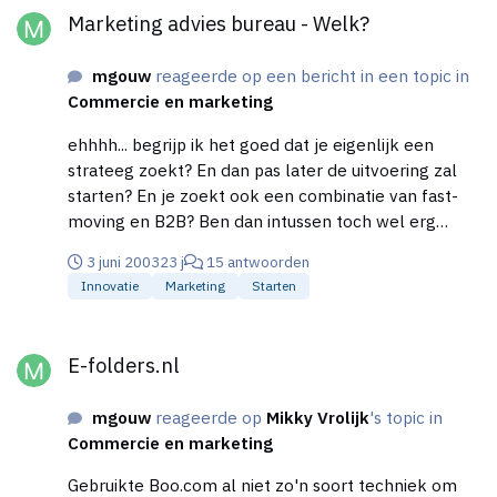
Marketing advies bureau - Welk?
mgouw
reageerde op een bericht in een topic in
Commercie en marketing
ehhhh... begrijp ik het goed dat je eigenlijk een
strateeg zoekt? En dan pas later de uitvoering zal
starten? En je zoekt ook een combinatie van fast-
moving en B2B? Ben dan intussen toch wel erg
nieuwsgierig naar het product...
3 juni 2003
23 j
15 antwoorden
Innovatie
Marketing
Starten
E-folders.nl
E-folders.nl
mgouw
reageerde op
Mikky Vrolijk
's topic in
Commercie en marketing
Gebruikte Boo.com al niet zo'n soort techniek om