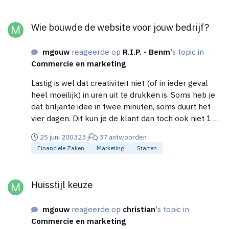
Wie bouwde de website voor jouw bedrijf?
Wie bouwde de website voor jouw bedrijf?
mgouw
reageerde op
R.I.P. - Benm
's topic in
Commercie en marketing
Lastig is wel dat creativiteit niet (of in ieder geval
heel moeilijk) in uren uit te drukken is. Soms heb je
dat briljante idee in twee minuten, soms duurt het
vier dagen. Dit kun je de klant dan toch ook niet 1 op
1 doorberekenen? Dus kan ik mij goed voorstellen
25 juni 2003
23 j
37 antwoorden
dat je bij het maken van een offerte ook je gevoel
Financiële Zaken
Marketing
Starten
gebruikt en niet alleen maar de rekenmachine...
Huisstijl keuze
Huisstijl keuze
mgouw
reageerde op
christian
's topic in
Commercie en marketing