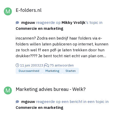
E-folders.nl
E-folders.nl
mgouw
reageerde op
Mikky Vrolijk
's topic in
Commercie en marketing
inscannen? Zodra een bedrijf haar folders via e-
folders willen laten publiceren op internet, kunnen
ze toch wel ff een pdf-je laten trekken door hun
drukker???? Je bent tocht niet echt van plan om
(laten we hopen erg veel) folders iedere week in te
11 juni 2003
23 j
75 antwoorden
scannen om jpeg-jes te krijgen... Scannen van
Duurzaamheid
Marketing
Starten
gedrukt materiaal is altijd lelijk door de vorming van
moiree. het wordt altijd onscherp. Met pdf-jes is het
Marketing advies bureau - Welk?
een stuk beter, en van een pdf documentje kan je
Marketing advies bureau - Welk?
ook best een jpg maken. Scheelt weer een hoop
werk...
mgouw
reageerde op een bericht in een topic in
Commercie en marketing