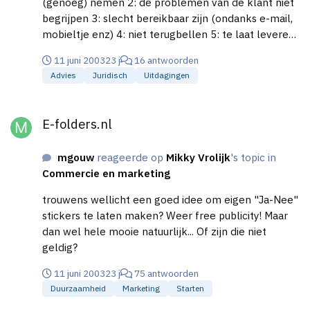
(genoeg) nemen 2: de problemen van de klant niet
ondersteuning van de naam. Bovendien erg
begrijpen 3: slecht bereikbaar zijn (ondanks e-mail,
Amerikaans (tenzij het een Amerikaans bedrijf is
mobieltje enz) 4: niet terugbellen 5: te laat leveren
natuurlijk...) Ik zou dus def. kiezen voor versie 2,
6: onverwachte extra kosten 7: niet meedenken,
wellicht nog ff experimenteren met de kleuren? het
11 juni 2003
23 j
16 antwoorden
maar klakkeloos doen wat gevraagd wordt 8: te laat
logo op zich is niet het allerbelangrijkste, het gaat
Advies
Juridisch
Uitdagingen
zijn voor een afspraak 9: mijn verjaardag vergeten...
erom hoe je eea in de praktijk gebruikt! (waar doet
;D 10: de naam van de klant verkeerd spellen (gouw
E-folders.nl
me dat aan denken...) Ennehhh... als ontwerper mag
of gauw?) nah dat ist wel ff...
E-folders.nl
je best een beetje eigenwijs zijn hoor! Probeer dan
wel heeeeel goed uit te leggen waarom je deze
voorkeur hebt! Mooi is immers niet het belangrijkste
mgouw
reageerde op
Mikky Vrolijk
's topic in
criterium. Succes!
Commercie en marketing
trouwens wellicht een goed idee om eigen "Ja-Nee"
stickers te laten maken? Weer free publicity! Maar
dan wel hele mooie natuurlijk... Of zijn die niet
geldig?
11 juni 2003
23 j
75 antwoorden
Duurzaamheid
Marketing
Starten