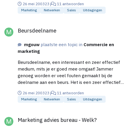
de bezoeker bij is...) En plan een afspraak voor een
26 mei 2003
23 j
11 antwoorden
beursdeelname moet een onderdeel zijn van de
uitgebreidere kennismaking! Ik kan wel ff een
Marketing
Netwerken
Sales
Uitdagingen
totale marketing communicatie, en niet gezien
checklist maken en online zetten...
worden als een "Stand alone" project...
Beursdeelname
Beursdeelname
mgouw
plaatste een topic in
Commercie en
marketing
Beursdeelname, een interessant en zeer effectief
medium, mits je er goed mee omgaat! Jammer
genoeg worden er veel fouten gemaakt bij de
deelname aan een beurs. Het is een zeer effectief
maar kostbaar medium en er moet dus zorgvuldig
26 mei 2003
23 j
11 antwoorden
mee omgegaan worden. 200 visitekaartjes
Marketing
Netwerken
Sales
Uitdagingen
verzamelen, die dan vervolgens in een la
verdwijnen... bellende standbemanning? Verkeerde
Marketing advies bureau - Welk?
plek op de beursvloer, herkenbare situaties?? Wat
Marketing advies bureau - Welk?
zijn jullie ervaringen op dit gebied?