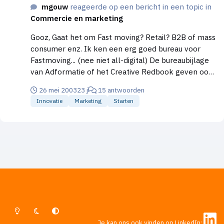
mgouw
reageerde op een bericht in een topic in
Commercie en marketing
Gooz, Gaat het om Fast moving? Retail? B2B of mass
consumer enz. Ik ken een erg goed bureau voor
Fastmoving... (nee niet all-digital) De bureaubijlage
van Adformatie of het Creative Redbook geven ook
veel info, hier worden niet alleen voorbeelden
26 mei 2003
23 j
15 antwoorden
getoond maar ook iets verteld over de filosofie van
Innovatie
Marketing
Starten
het bureau. Martin
Lichte Modus
Donkere Modus
Systeemvoorkeur
Je kan ons ook vinden op LinkedIn: