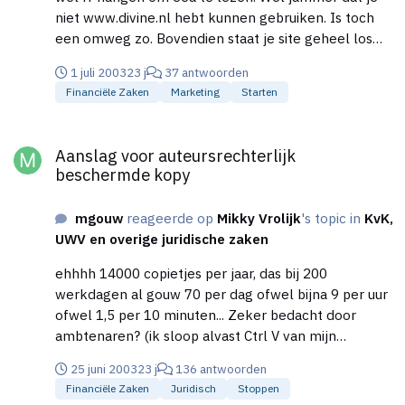
niet www.divine.nl hebt kunnen gebruiken. Is toch
een omweg zo. Bovendien staat je site geheel los
van je huisstijl, is daar bewust voor gekozen?
1 juli 2003
23 j
37 antwoorden
Financiële Zaken
Marketing
Starten
Aanslag voor auteursrechterlijk beschermde kopy
Aanslag voor auteursrechterlijk
beschermde kopy
mgouw
reageerde op
Mikky Vrolijk
's topic in
KvK,
UWV en overige juridische zaken
ehhhh 14000 copietjes per jaar, das bij 200
werkdagen al gouw 70 per dag ofwel bijna 9 per uur
ofwel 1,5 per 10 minuten... Zeker bedacht door
ambtenaren? (ik sloop alvast Ctrl V van mijn
toetsenbord 8) )
25 juni 2003
23 j
136 antwoorden
Financiële Zaken
Juridisch
Stoppen