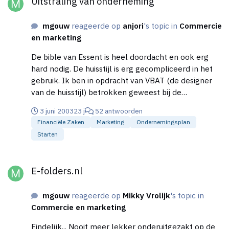
Uitstraling van onderneming
mgouw
reageerde op
anjori
's topic in
Commercie
en marketing
De bible van Essent is heel doordacht en ook erg
hard nodig. De huisstijl is erg gecompliceerd in het
gebruik. Ik ben in opdracht van VBAT (de designer
van de huisstijl) betrokken geweest bij de
implementatie van de huisstijl. Dat heeft nog heel
3 juni 2003
23 j
52 antwoorden
wat voeten in de aarde gehad. Het kost echt even
Financiële Zaken
Marketing
Ondernemingsplan
moeite om je de stijl eigen te maken. Door het
Starten
kleurgebruik en de ronde vormpjes kan je het
gemakkelijk te wild maken. Dus moet dit echt strak
E-folders.nl
gehouden worden!!! Ik zou een startende
E-folders.nl
ondernemer dan ook aanraden er bij het (laten)
ontwerpen van de huisstijl rekening mee te houden
mgouw
reageerde op
Mikky Vrolijk
's topic in
dat de huisstijl ook nog in de praktijk gebruikt moet
Commercie en marketing
kunnen worden zonder al te veel designer kennis...
Een prachtige (maar helaas niet meer relevante)
Eindelijk... Nooit meer lekker onderuitgezakt op de