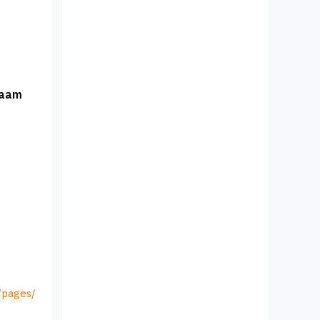
naam
/pages/