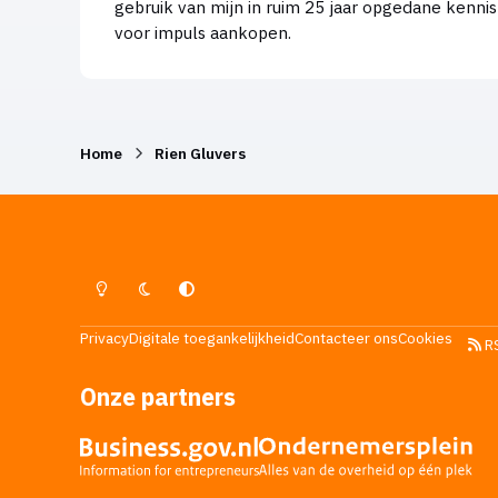
gebruik van mijn in ruim 25 jaar opgedane kenni
voor impuls aankopen.
Home
Rien Gluvers
Lichte Modus
Donkere Modus
Systeemvoorkeur
Privacy
Digitale toegankelijkheid
Contacteer ons
Cookies
R
Onze partners