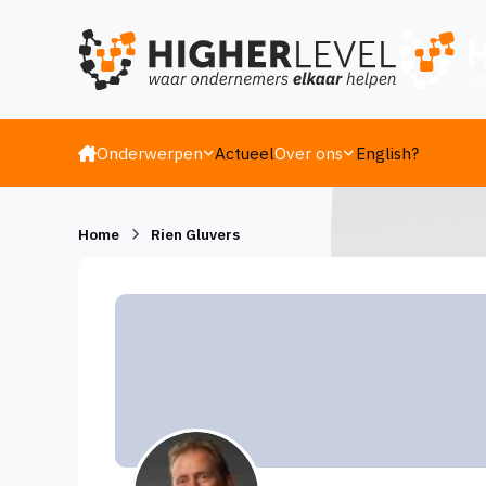
Ga naar inhoud
Onderwerpen
Actueel
Over ons
English?
Home
Rien Gluvers