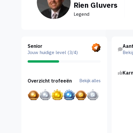
Rien Gluvers
Legend
Bekijk alles
Bekijk acti
Senior
Aant
Jouw huidige level (3/4)
Bekij
Kar
Bekijk alles
Overzicht trofeeën
Bekijk alles