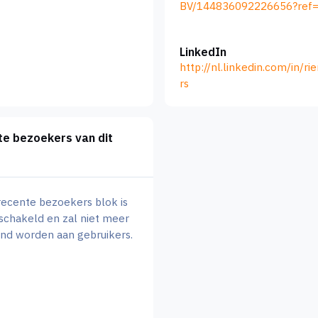
BV/144836092226656?ref=
LinkedIn
http://nl.linkedin.com/in/ri
rs
e bezoekers van dit
recente bezoekers blok is
schakeld en zal niet meer
nd worden aan gebruikers.