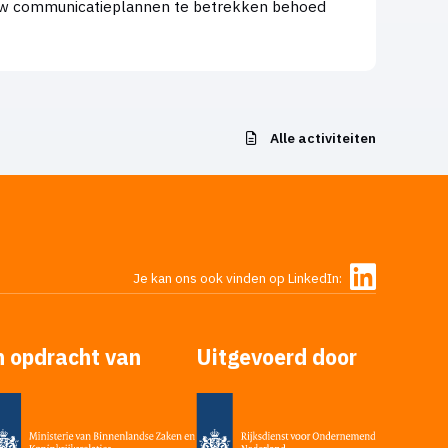
in uw communicatieplannen te betrekken behoed
Alle activiteiten
Je kan ons ook vinden op LinkedIn:
n opdracht van
Uitgevoerd door