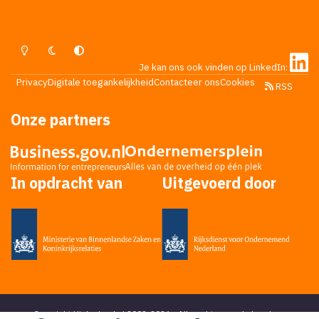
Lichte Modus
Donkere Modus
Systeemvoorkeur
Je kan ons ook vinden op LinkedIn:
Privacy
Digitale toegankelijkheid
Contacteer ons
Cookies
RSS
Onze partners
In opdracht van
Uitgevoerd door
Copyright Higherlevel.nl 2002-2026 - Alle rechten voorbehouden -