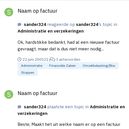
Naam op factuur
Naam op factuur
sander324
reageerde op
sander324
's topic in
Administratie en verzekeringen
Ok, hardstikke bedankt, had al een nieuwe factuur
gevraagt, maar dat is dus niet meer nodig...
22 juni 2005
21 j
3 antwoorden
Administratie
Financiële Zaken
Omzetbelasting/btw
Stoppen
Naam op factuur
Naam op factuur
sander324
plaatste een topic in
Administratie en
verzekeringen
Beste, Maakt het uit welke naam er op een factuur