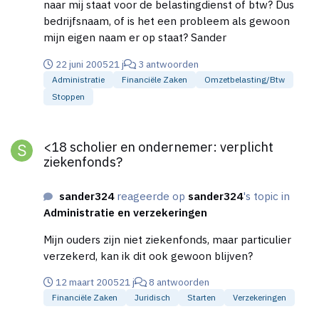
naar mij staat voor de belastingdienst of btw? Dus
bedrijfsnaam, of is het een probleem als gewoon
mijn eigen naam er op staat? Sander
22 juni 2005
21 j
3 antwoorden
Administratie
Financiële Zaken
Omzetbelasting/btw
Stoppen
<18 scholier en ondernemer: verplicht ziekenfonds?
<18 scholier en ondernemer: verplicht
ziekenfonds?
sander324
reageerde op
sander324
's topic in
Administratie en verzekeringen
Mijn ouders zijn niet ziekenfonds, maar particulier
verzekerd, kan ik dit ook gewoon blijven?
12 maart 2005
21 j
8 antwoorden
Financiële Zaken
Juridisch
Starten
Verzekeringen