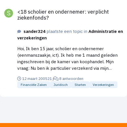
<18 scholier en ondernemer: verplicht ziekenfonds?
<18 scholier en ondernemer: verplicht
ziekenfonds?
sander324
plaatste een topic in
Administratie en
verzekeringen
Hoi, Ik ben 15 jaar, scholier en ondernemer
(eenmanszaakje, ict). Ik heb me 1 maand geleden
ingeschreven bij de kamer van koophandel. Mijn
vraag: Nu ben ik particulier verzekerd via mijn
ouders. Maar volgens mijn informatie ben ik verplicht
12 maart 2005
21 j
8 antwoorden
ziekenfondsverzekerd. Dat vind ik minder leuk, want
Financiële Zaken
Juridisch
Starten
Verzekeringen
als 3e kind ben ik gratis meeverzekerd bij mijn
ouders en nu moet ik geld gaan betalen, of niet? Ik
werk minder dan 1225 uren per jaar, ik vraag me af
of ik eronderuit kan komen. Wie weet raad? Sander