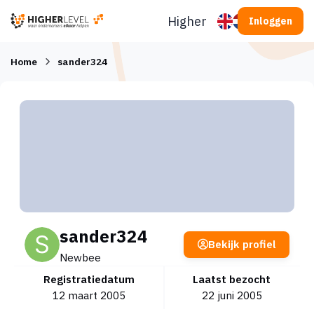
Ga naar inhoud
Higherlevel
Inloggen
Home
sander324
sander324
Bekijk profiel
Newbee
Registratiedatum
Laatst bezocht
12 maart 2005
22 juni 2005