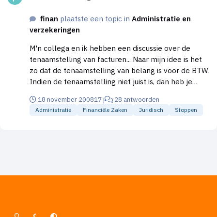
finan
plaatste een topic in
Administratie en
verzekeringen
M'n collega en ik hebben een discussie over de
tenaamstelling van facturen... Naar mijn idee is het
zo dat de tenaamstelling van belang is voor de BTW.
Indien de tenaamstelling niet juist is, dan heb je
geen recht op aftrek van voorbelasting. Dit is tyoch
18 november 2008
17 j
28 antwoorden
zo? Maar hoe zit dit bijvoorbeeld bij de VPB. Als de
Administratie
Financiële Zaken
Juridisch
Stoppen
tenaamstelling niet juist is (en de crediteur wil deze
ook niet meer aanpassen voor je), kun je de factuur
dan wel in de kosten boeken als je aan kunt tonen
(op basis van een offerte of contract o.i.d.) dat de
kosten betrekking hebben op jouw BV en zakelijk
zijn? Alvast bedankt voor de reactie!
Lichte Modus
Donkere Modus
Systeemvoorkeur