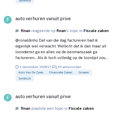
Juridisch
auto verhuren vanuit prive
auto verhuren vanuit prive
finan
reageerde op
finan
's topic in
Fiscale zaken
@ronaldinho Dat van die dag factureren had ik
eigenlijk wel verwacht. Wellicht dat ik dan maar uit
loondienst ga en alles via de eenmanszaak ga
factureren... Als ik toch volledig op de loonlijst zou
blijven staan, is het fiscaal dan wel toegestaan dat ik
1 december 2008
17 j
19 antwoorden
een auto vanuit een eenmanszaak ga factureren. Of
Auto Van De Zaak
Financiële Zaken
Groeien
wordt dit sowieso als loon gezien (en weet je
Juridisch
wellicht welk wetsartikel LB daar bij hoort)? Alvast
bedankt voor je reactie!
auto verhuren vanuit prive
auto verhuren vanuit prive
finan
plaatste een topic in
Fiscale zaken