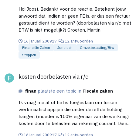
Hoi Joost, Bedankt voor de reactie. Betekent jouw
anwoord dat, indien er geen FE is, er dus een factuur
gestuurd dient te worden? (doorbelasten via r/c met
BTW is niet mogelijk?) Groeten, Martin
16 januari 2009
17 j
12 antwoorden
Financiële Zaken
Juridisch
Omzetbelasting/btw
Stoppen
kosten doorbelasten via r/c
kosten doorbelasten via r/c
finan
plaatste een topic in
Fiscale zaken
Ik vraag me af of het is toegestaan om tussen
werkmaatschappijen die onder dezelfde holding
hangen (moeder is 100% eigenaar van de werkmij.)
kosten door te belasten via rekening courant. Dient
er dan wellicht een fiscale eenheid te zijn voor de
16 januari 2009
17 j
12 antwoorden