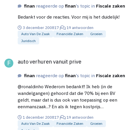
finan
reageerde op
finan
's topic in
Fiscale zaken
Bedankt voor de reacties. Voor mij is het duidelijk!
3 december 2008
17 j
19 antwoorden
Auto Van De Zaak
Financiële Zaken
Groeien
Juridisch
auto verhuren vanuit prive
auto verhuren vanuit prive
finan
reageerde op
finan
's topic in
Fiscale zaken
@ronaldinho Wederom bedankt!! Ik heb (in de
wandelgangen) gehoord dat die 70% bij een BV
geldt, maar dat is dus ook van toepassing op een
eenmanszaak...? En als ik tegen kostprijs
(afschrijving+onderhoud+brandstof+etc) vanuit prive
1 december 2008
17 j
19 antwoorden
een auto verhuur aan mijn werkgever bestaat er dan
Auto Van De Zaak
Financiële Zaken
Groeien
fiscaal geen probleem?