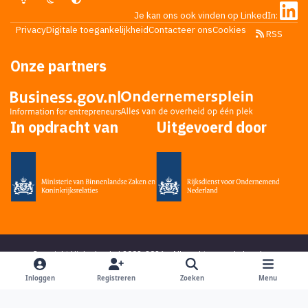
Je kan ons ook vinden op LinkedIn:
Privacy
Digitale toegankelijkheid
Contacteer ons
Cookies
RSS
Onze partners
In opdracht van
Uitgevoerd door
Copyright Higherlevel.nl 2002-2026 - Alle rechten voorbehouden -
Privacy statement
- Powered by
Ping Media
&
DoReply
en bedacht door
Mikky
Inloggen
Registreren
Zoeken
Menu