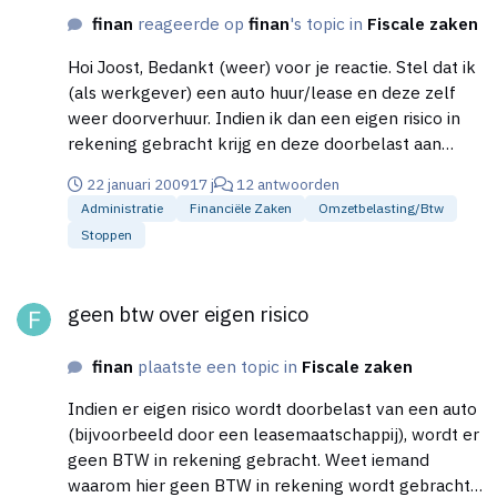
finan
reageerde op
finan
's topic in
Fiscale zaken
Hoi Joost, Bedankt (weer) voor je reactie. Stel dat ik
(als werkgever) een auto huur/lease en deze zelf
weer doorverhuur. Indien ik dan een eigen risico in
rekening gebracht krijg en deze doorbelast aan
degene aan wie ik de auto doorverhuur. Kan ik dan
22 januari 2009
17 j
12 antwoorden
ook eigen risico in rekening brengen zonder BTW op
Administratie
Financiële Zaken
Omzetbelasting/btw
de factuur te zetten (ik ben geen verzekeraar). En
Stoppen
hoef ik dit dan ook niet op de aangifte BTW te
verwerken? Groeten, Martin
geen btw over eigen risico
geen btw over eigen risico
finan
plaatste een topic in
Fiscale zaken
Indien er eigen risico wordt doorbelast van een auto
(bijvoorbeeld door een leasemaatschappij), wordt er
geen BTW in rekening gebracht. Weet iemand
waarom hier geen BTW in rekening wordt gebracht?