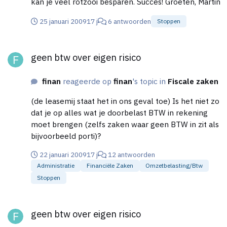
kan je veel rotzooi besparen. Succes! Groeten, Martin
25 januari 2009
17 j
6 antwoorden
Stoppen
geen btw over eigen risico
geen btw over eigen risico
finan
reageerde op
finan
's topic in
Fiscale zaken
(de leasemij staat het in ons geval toe) Is het niet zo
dat je op alles wat je doorbelast BTW in rekening
moet brengen (zelfs zaken waar geen BTW in zit als
bijvoorbeeld porti)?
22 januari 2009
17 j
12 antwoorden
Administratie
Financiële Zaken
Omzetbelasting/btw
Stoppen
geen btw over eigen risico
geen btw over eigen risico