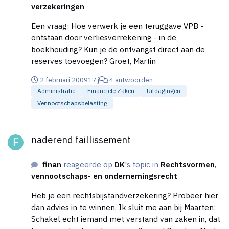
verzekeringen
Een vraag: Hoe verwerk je een teruggave VPB -
ontstaan door verliesverrekening - in de
boekhouding? Kun je de ontvangst direct aan de
reserves toevoegen? Groet, Martin
2 februari 2009
17 j
4 antwoorden
Administratie
Financiële Zaken
Uitdagingen
Vennootschapsbelasting
naderend faillissement
naderend faillissement
finan
reageerde op
DK
's topic in
Rechtsvormen,
vennootschaps- en ondernemingsrecht
Heb je een rechtsbijstandverzekering? Probeer hier
dan advies in te winnen. Ik sluit me aan bij Maarten:
Schakel echt iemand met verstand van zaken in, dat