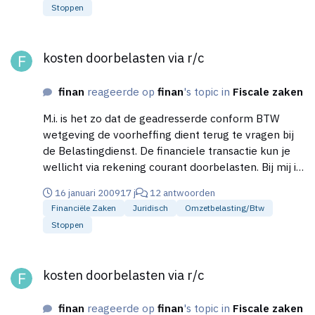
Stoppen
alleen als er sprake is ven een fiscale eenheid? Is dit
terug te vinden in de BTW wetgeving? Groeten,
kosten doorbelasten via r/c
Martin
kosten doorbelasten via r/c
finan
reageerde op
finan
's topic in
Fiscale zaken
M.i. is het zo dat de geadresserde conform BTW
wetgeving de voorheffing dient terug te vragen bij
de Belastingdienst. De financiele transactie kun je
wellicht via rekening courant doorbelasten. Bij mij is
het niet helemaal duidelijk wanneer er iets via r/c
16 januari 2009
17 j
12 antwoorden
doorbelast mag worden. Is hier wetgeving of
Financiële Zaken
Juridisch
Omzetbelasting/btw
jurisprudentie over?
Stoppen
kosten doorbelasten via r/c
kosten doorbelasten via r/c
finan
reageerde op
finan
's topic in
Fiscale zaken