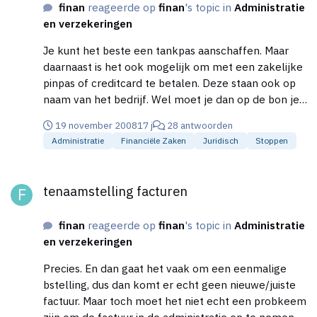
finan
reageerde op
finan
's topic in
Administratie
in prive niet hebt volgegooid. Overigens vindt de
en verzekeringen
Belastingdienst dit niet (altijd) voldoende:
http://www.mkb-brandstof.nl/btw-garantie/?
Je kunt het beste een tankpas aanschaffen. Maar
gclid=CPGW692egZcCFQhMGgodoXDdXw
daarnaast is het ook mogelijk om met een zakelijke
pinpas of creditcard te betalen. Deze staan ook op
naam van het bedrijf. Wel moet je dan op de bon je
kenteken en kilometerstand schrijven, zodat je aan
19 november 2008
17 j
28 antwoorden
kunt tonen voor welke auto het precies is geweest
Administratie
Financiële Zaken
Juridisch
Stoppen
en het dus zakelijke kosten zijn.
tenaamstelling facturen
tenaamstelling facturen
finan
reageerde op
finan
's topic in
Administratie
en verzekeringen
Precies. En dan gaat het vaak om een eenmalige
bstelling, dus dan komt er echt geen nieuwe/juiste
factuur. Maar toch moet het niet echt een probkeem