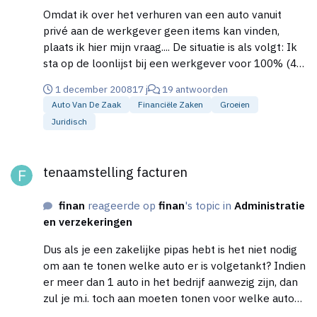
Omdat ik over het verhuren van een auto vanuit
privé aan de werkgever geen items kan vinden,
plaats ik hier mijn vraag.... De situatie is als volgt: Ik
sta op de loonlijst bij een werkgever voor 100% (40
uur per week). Buiten mijn werkgever om heb ik een
1 december 2008
17 j
19 antwoorden
eenmanszaak. Momenteel heb ik hier 1
Auto Van De Zaak
Financiële Zaken
Groeien
opdrachtgever, maar dit worden er op korte termijn
Juridisch
waarschijnlijk nog meer. Mijn werkgever wil mij een
auto ter beschikking stellen. Hier wordt een bepaald
tenaamstelling facturen
bedrag voor beschikbaar gesteld. We proberen dit -
tenaamstelling facturen
uiteraard - zo financieel en fiscaalvriendelijk als
mogelijk op te zetten. Nu spelen we met het idee
finan
reageerde op
finan
's topic in
Administratie
dat ik bijvoorbeeld een auto via mijn eenmanszaak
en verzekeringen
aan ga schaffen en deze daarna door ga factureren
aan mijn werkgever (voor een aanzienlijk hoger
Dus als je een zakelijke pipas hebt is het niet nodig
bedrag dan de kostprijs). In mijn eenmanszaak kan
om aan te tonen welke auto er is volgetankt? Indien
ik de bijtelling betalen. Nu vraag ik me af of dit
er meer dan 1 auto in het bedrijf aanwezig zijn, dan
fiscaal toegestaan is. Ten eerste sta ik op de loonlijst
zul je m.i. toch aan moeten tonen voor welke auto
bij de werkgever en heb ik nog maar 1
de kosten gemaakt zijn. Dit kun je doen door het