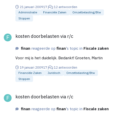
En wordt degelijke 'omzet' vermeld op de aangifte
21 januari 2009
17 j
12 antwoorden
BTW (bijvoorbeeld bij vraag 1e)? Groeten, Martin
Administratie
Financiële Zaken
Omzetbelasting/btw
Stoppen
kosten doorbelasten via r/c
kosten doorbelasten via r/c
finan
reageerde op
finan
's topic in
Fiscale zaken
Voor mij is het duidelijk. Bedankt! Groeten, Martin
19 januari 2009
17 j
12 antwoorden
Financiële Zaken
Juridisch
Omzetbelasting/btw
Stoppen
kosten doorbelasten via r/c
kosten doorbelasten via r/c
finan
reageerde op
finan
's topic in
Fiscale zaken