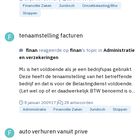
BTW? Of moet het altijd via factuur (met of zonder
Financiële Zaken
Juridisch
Omzetbelasting/btw
BTW)? Alvast bedankt voor de reactie. Groeten,
Stoppen
Martin
tenaamstelling facturen
tenaamstelling facturen
finan
reageerde op
finan
's topic in
Administratie
en verzekeringen
M.i. is het voldoende als je een bedrijfspas gebruikt.
Deze heeft de tenaamstelling van het betreffende
bedrijf en dat is voor de Belastingdienst voldoende.
(Let wel op of er daadwerkelijk BTW benoemd is op
de bon, anders heb je geen recht op aftrek van
8 januari 2009
17 j
28 antwoorden
voorbelasting).
Administratie
Financiële Zaken
Juridisch
Stoppen
auto verhuren vanuit prive
auto verhuren vanuit prive