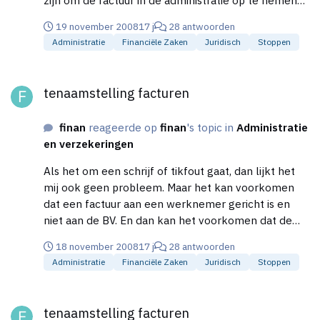
zijn om de factuur in de administratie op te nemen
voor de VPB (BTW is dus wel een probleem, omdat
19 november 2008
17 j
28 antwoorden
de Belastingdienst uitgaat van de tenaamsteling),
Administratie
Financiële Zaken
Juridisch
Stoppen
want declaraties van werknemers worden toch ook
geaccepteerd. Bij ons komt het wel eens voor dat
tenaamstelling facturen
een werknemer zelf een printer aanschaft en deze
tenaamstelling facturen
later declareert. De BTW op die printer krijgen we
dan niet terug, maar het zijn wel (zakelijke kosten).
finan
reageerde op
finan
's topic in
Administratie
Overigens betsaan die problemen met de BTW ook
en verzekeringen
bij brandstofdeclaraties. De tenaamstelling van deze
bonnen is ook niet juist, waardoor je de BTW niet
Als het om een schrijf of tikfout gaat, dan lijkt het
terug kan vragen. Helaas wordt er bij een controle
mij ook geen probleem. Maar het kan voorkomen
altijd eerst naar dit soort zaken gekeken. MAkkelijk
dat een factuur aan een werknemer gericht is en
verdienen voor die ambtenaren...
niet aan de BV. En dan kan het voorkomen dat de
factuur zelfs naar de werknemer thuis gestuurd is en
18 november 2008
17 j
28 antwoorden
niet naar de BV.....?
Administratie
Financiële Zaken
Juridisch
Stoppen
tenaamstelling facturen
tenaamstelling facturen