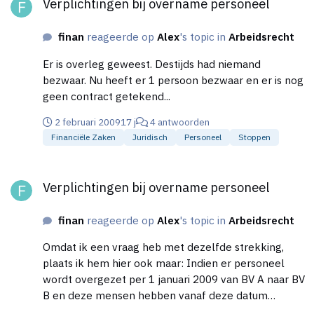
Verplichtingen bij overname personeel
finan
reageerde op
Alex
's topic in
Arbeidsrecht
Er is overleg geweest. Destijds had niemand
bezwaar. Nu heeft er 1 persoon bezwaar en er is nog
geen contract getekend...
2 februari 2009
17 j
4 antwoorden
Financiële Zaken
Juridisch
Personeel
Stoppen
Verplichtingen bij overname personeel
Verplichtingen bij overname personeel
finan
reageerde op
Alex
's topic in
Arbeidsrecht
Omdat ik een vraag heb met dezelfde strekking,
plaats ik hem hier ook maar: Indien er personeel
wordt overgezet per 1 januari 2009 van BV A naar BV
B en deze mensen hebben vanaf deze datum
werkzaamheden verricht voor BV B en vanuit hier