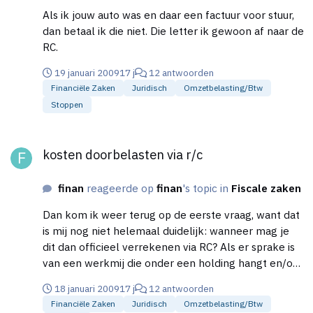
Als ik jouw auto was en daar een factuur voor stuur,
dan betaal ik die niet. Die letter ik gewoon af naar de
RC.
19 januari 2009
17 j
12 antwoorden
Financiële Zaken
Juridisch
Omzetbelasting/btw
Stoppen
kosten doorbelasten via r/c
kosten doorbelasten via r/c
finan
reageerde op
finan
's topic in
Fiscale zaken
Dan kom ik weer terug op de eerste vraag, want dat
is mij nog niet helemaal duidelijk: wanneer mag je
dit dan officieel verrekenen via RC? Als er sprake is
van een werkmij die onder een holding hangt en/of
de ene werkmij aan de andere? Hier zullen toch wel
18 januari 2009
17 j
12 antwoorden
regels voor zijn. En hoe zit het met de BTW. Kan je
Financiële Zaken
Juridisch
Omzetbelasting/btw
alles via RC verrekenen zonder BTW? Of gaat dat