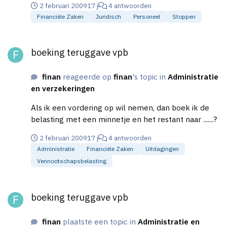
2 februari 2009
17 j
4 antwoorden
een salaris ontvangen, maar er is nog geen
Financiële Zaken
Juridisch
Personeel
Stoppen
overeenkomst getekend, mag je er dan vanuit gaan
dat er een arbeidsovereenkomst met BV B bestaat
boeking teruggave vpb
en hoe zit dit als een werknemer na ontvangst van
boeking teruggave vpb
dit salaris bezwaar maakt om vanuit BV B tewerk
gesteld te worden? Kan hij dan nog terugvallen op
finan
reageerde op
finan
's topic in
Administratie
het contract met BV A? Groet, Martin
en verzekeringen
Als ik een vordering op wil nemen, dan boek ik de
belasting met een minnetje en het restant naar .......?
2 februari 2009
17 j
4 antwoorden
Administratie
Financiële Zaken
Uitdagingen
Vennootschapsbelasting
boeking teruggave vpb
boeking teruggave vpb
finan
plaatste een topic in
Administratie en