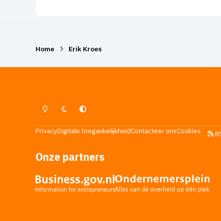
Home
Erik Kroes
Lichte Modus
Donkere Modus
Systeemvoorkeur
Privacy
Digitale toegankelijkheid
Contacteer ons
Cookies
R
Onze partners