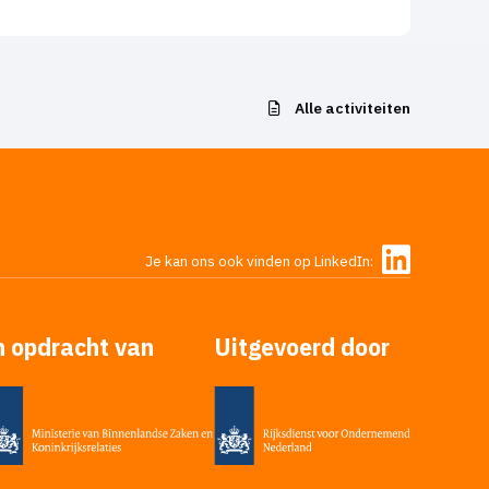
Alle activiteiten
Je kan ons ook vinden op LinkedIn:
n opdracht van
Uitgevoerd door