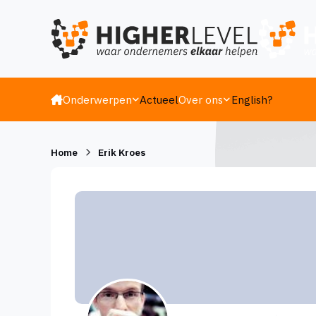
Ga naar inhoud
Onderwerpen
Actueel
Over ons
English?
Home
Erik Kroes