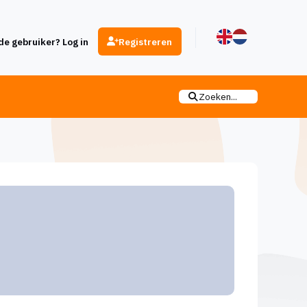
e gebruiker? Log in
Registreren
Zoeken...