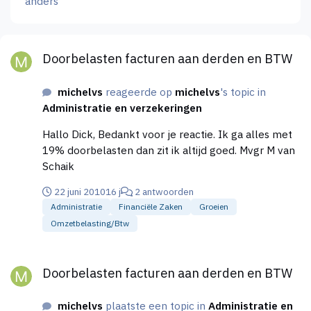
anders
Doorbelasten facturen aan derden en BTW
Doorbelasten facturen aan derden en BTW
michelvs
reageerde op
michelvs
's topic in
Administratie en verzekeringen
Hallo Dick, Bedankt voor je reactie. Ik ga alles met
19% doorbelasten dan zit ik altijd goed. Mvgr M van
Schaik
22 juni 2010
16 j
2 antwoorden
Administratie
Financiële Zaken
Groeien
Omzetbelasting/btw
Doorbelasten facturen aan derden en BTW
Doorbelasten facturen aan derden en BTW
michelvs
plaatste een topic in
Administratie en