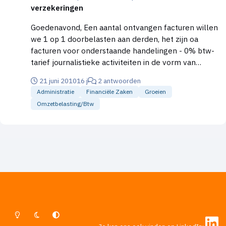
verzekeringen
Goedenavond, Een aantal ontvangen facturen willen
we 1 op 1 doorbelasten aan derden, het zijn oa
facturen voor onderstaande handelingen - 0% btw-
tarief journalistieke activiteiten in de vorm van
redactionele bijdrage aan tijdschrift - 6% btw-tarief
21 juni 2010
16 j
2 antwoorden
drukkosten - 19% btw-tarief foto's Als we de
Administratie
Financiële Zaken
Groeien
gefactureerde kosten 1 op 1 doorbelasten en deze
Omzetbelasting/btw
afzonderlijk op de factuur vermelden mogen we dan
in geval van journalistieke activiteiten en drukkosten
het 0% en 6% tarief hanteren of moeten alle
handelingen tegen 19% worden doorbelast? Al
zouden we de gefactureerde drukkosten niet 1 op 1
doorbelasten maar als vast bedrag per tijdschrift
moeten we dan 6% of 19% hanteren? Met
vriendelijke groet, M van Schaik
Lichte Modus
Donkere Modus
Systeemvoorkeur