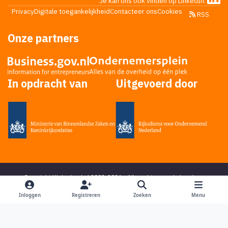
Je kan ons ook vinden op LinkedIn:
Privacy
Digitale toegankelijkheid
Contacteer ons
Cookies
RSS
Onze partners
In opdracht van
Uitgevoerd door
Copyright Higherlevel.nl 2002-2026 - Alle rechten voorbehouden -
Privacy statement
- Powered by
Ping Media
&
DoReply
en bedacht door
Mikky
Inloggen
Registreren
Zoeken
Menu