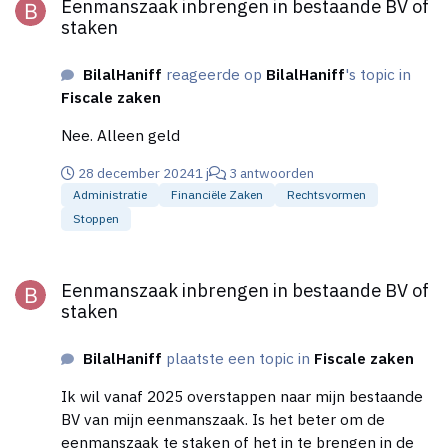
Eenmanszaak inbrengen in bestaande BV of
jaarrekening voor 2024? Alvast bedankt
staken
BilalHaniff
reageerde op
BilalHaniff
's topic in
Fiscale zaken
Nee. Alleen geld
28 december 2024
1 j
3 antwoorden
Administratie
Financiële Zaken
Rechtsvormen
Stoppen
Eenmanszaak inbrengen in bestaande BV of staken
Eenmanszaak inbrengen in bestaande BV of
staken
BilalHaniff
plaatste een topic in
Fiscale zaken
Ik wil vanaf 2025 overstappen naar mijn bestaande
BV van mijn eenmanszaak. Is het beter om de
eenmanszaak te staken of het in te brengen in de