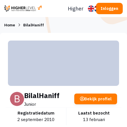
Ga naar inhoud
Higherlevel
Inloggen
Home
BilalHaniff
BilalHaniff
Bekijk profiel
Junior
Registratiedatum
Laatst bezocht
2 september 2010
13 februari