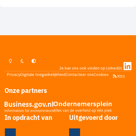
op www.belastingdienst.nl dat ik de aandelen in de
LTD niet mag verkopen of overdragen voor een
periode van 3 jaar ? Wat zal gebeuren als ik de LTD
gaat staken in een jaar of 2 ? Word ik belast op de
waarde van de LTD op moment van staken of de
waarde van de eenmanszaak die ik heb ingebracht ?
bij voorbaat dank
Lichte Modus
Donkere Modus
Systeemvoorkeur
Je kan ons ook vinden op LinkedIn:
Privacy
Digitale toegankelijkheid
Contacteer ons
Cookies
RSS
Onze partners
In opdracht van
Uitgevoerd door