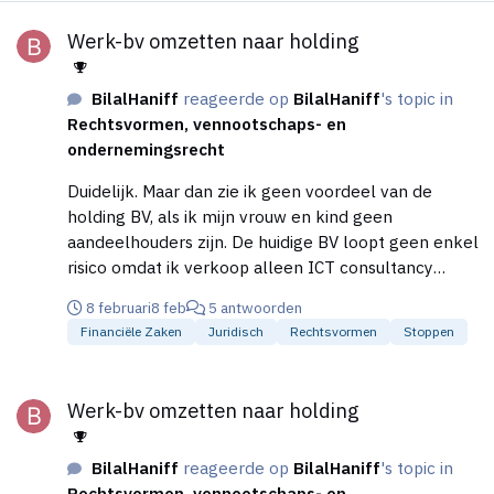
Werk-bv omzetten naar holding
Werk-bv omzetten naar holding
BilalHaniff
reageerde op
BilalHaniff
's topic in
Rechtsvormen, vennootschaps- en
ondernemingsrecht
Duidelijk. Maar dan zie ik geen voordeel van de
holding BV, als ik mijn vrouw en kind geen
aandeelhouders zijn. De huidige BV loopt geen enkel
risico omdat ik verkoop alleen ICT consultancy
diensten. Ik ben niet van plan om meerdere BV's op
8 februari
8 feb
5 antwoorden
te zetten of andere zaken te beginnen. Mis ik een
Financiële Zaken
Juridisch
Rechtsvormen
Stoppen
voordeel van de holding structuur in mijn geval,
behalve dat het een gebruikelijke structuur is ?
Werk-bv omzetten naar holding
Werk-bv omzetten naar holding
BilalHaniff
reageerde op
BilalHaniff
's topic in
Rechtsvormen, vennootschaps- en