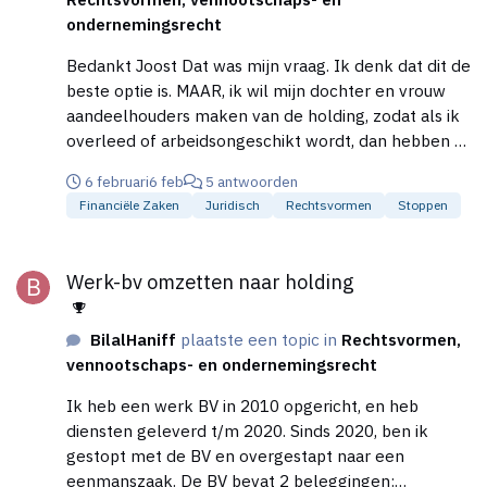
ondernemingsrecht
Bedankt Joost Dat was mijn vraag. Ik denk dat dit de
beste optie is. MAAR, ik wil mijn dochter en vrouw
aandeelhouders maken van de holding, zodat als ik
overleed of arbeidsongeschikt wordt, dan hebben ze
recht op de vermogen in de holding, zonder te veel
6 februari
6 feb
5 antwoorden
erfbelasting etc. Is het mogelijk om de aandelen
Financiële Zaken
Juridisch
Rechtsvormen
Stoppen
van de holding weer te splitsen en mijn vrouw en
kind toe te voegen ? Ik twijfel ook of de Holding
Werk-bv omzetten naar holding
echt nodig is, aangezien ik de hypotheek en
Werk-bv omzetten naar holding
belegging al jaren in de werk BV heb.
BilalHaniff
plaatste een topic in
Rechtsvormen,
vennootschaps- en ondernemingsrecht
Ik heb een werk BV in 2010 opgericht, en heb
diensten geleverd t/m 2020. Sinds 2020, ben ik
gestopt met de BV en overgestapt naar een
eenmanszaak. De BV bevat 2 beleggingen: