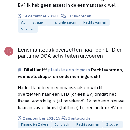
BV? Ik heb geen assets in de eenmanszaak, wel
kleine FOR
14 december 2024
1 j
3 antwoorden
Administratie
Financiële Zaken
Rechtsvormen
Stoppen
Eensmanszaak overzetten naar een LTD en parttime DGA activit
Eensmanszaak overzetten naar een LTD en
parttime DGA activiteiten uitvoeren
BilalHaniff
plaatste een topic in
Rechtsvormen,
vennootschaps- en ondernemingsrecht
Hallo, Ik heb een eenmanszaak en wil dit
overzetten naar een LTD (of een BV) omdat het
fiscaal voordelig is (al berekend). Ik heb een nieuwe
baan in vaste dienst (fulltime) bij een andere BV en
wil parttime werken voor de LTD. Hoe wordt de DGA
2 september 2010
15 j
3 antwoorden
salaris bepaald als ik parttime werkt in de LTD (bijv.
Financiële Zaken
Juridisch
Rechtsvormen
Stoppen
20uur per maand). Is dit mogelijk ? Ik heb gelezen