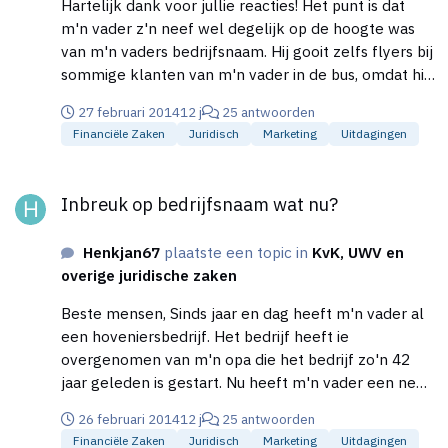
Hartelijk dank voor jullie reacties! Het punt is dat
m'n vader z'n neef wel degelijk op de hoogte was
van m'n vaders bedrijfsnaam. Hij gooit zelfs flyers bij
sommige klanten van m'n vader in de bus, omdat hij
m'n vader wel eens ziet werken bij die klanten.
27 februari 2014
12 j
25 antwoorden
Hemelsbreed woont ie ook nog geen anderhalve
Financiële Zaken
Juridisch
Marketing
Uitdagingen
kilometer van ons af en we horen ook van nieuwe
klanten dus dat er sprake is van naamsverwarring.
Inbreuk op bedrijfsnaam wat nu?
Vanwege het feit dat m'n opa en m'n vader het
Inbreuk op bedrijfsnaam wat nu?
bedrijf en z'n goede naam gedurende 40 jaar
hebben opgebouwd, wil m'n vader niet z'n
Henkjan67
plaatste een topic in
KvK, UWV en
bedrijfsnaam veranderen. M'n vader z'n neef heeft
overige juridische zaken
immers besloten om een aantal jaren geleden een
dergelijk naam aan te wenden. Dus na de adviezen
Beste mensen, Sinds jaar en dag heeft m'n vader al
hier en nog even in artikel 52 van de
een hoveniersbedrijf. Het bedrijf heeft ie
handelsnaamwet gedoken te hebben zijn we van
overgenomen van m'n opa die het bedrijf zo'n 42
plan om het volgende te doen: 1. Een genuanceerde
jaar geleden is gestart. Nu heeft m'n vader een neef,
vriendelijke brief te sturen met de vraag of hij op
waarmee de familieband op z'n zachtst gezegd niet
redelijke termijn zijn bedrijfsnaam wil wijzigen, zodat
26 februari 2014
12 j
25 antwoorden
zo hecht is. Deze neef woont hemelsbreed
deze geen verwarring schept onder (potentiële)
Financiële Zaken
Juridisch
Marketing
Uitdagingen