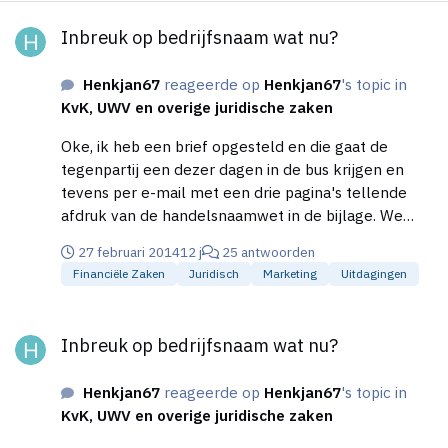
Inbreuk op bedrijfsnaam wat nu?
Inbreuk op bedrijfsnaam wat nu?
Henkjan67
reageerde op
Henkjan67
's topic in
KvK, UWV en overige juridische zaken
Oke, ik heb een brief opgesteld en die gaat de
tegenpartij een dezer dagen in de bus krijgen en
tevens per e-mail met een drie pagina's tellende
afdruk van de handelsnaamwet in de bijlage. We
hopen dat het daarmee opgelost is en dat het niet
27 februari 2014
12 j
25 antwoorden
noodzakelijk zal worden om verder te escaleren.
Financiële Zaken
Juridisch
Marketing
Uitdagingen
Gezien de instelling van m'n vader zijn neef lijkt
escalatie echter onvermijdelijk, maarja we zullen
Inbreuk op bedrijfsnaam wat nu?
zien. In ieder geval bedankt voor jullie tips en
Inbreuk op bedrijfsnaam wat nu?
adviezen!
Henkjan67
reageerde op
Henkjan67
's topic in
KvK, UWV en overige juridische zaken